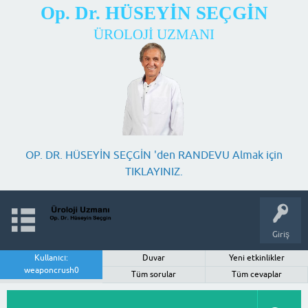
Op. Dr. HÜSEYİN SEÇGİN
ÜROLOJİ UZMANI
OP. DR. HÜSEYİN SEÇGİN 'den RANDEVU Almak için
TIKLAYINIZ.
Giriş
Kullanıcı:
Duvar
Yeni etkinlikler
weaponcrush0
Tüm sorular
Tüm cevaplar