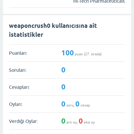
Hi-Tech Pharmaceuticals
weaponcrush0 kullanıcısına ait
istatistikler
100
Puanları:
puan (
27
. sırada)
0
Soruları:
0
Cevapları:
0
0
Oyları:
soru,
cevap
0
0
Verdiği Oylar:
artı oy,
eksi oy