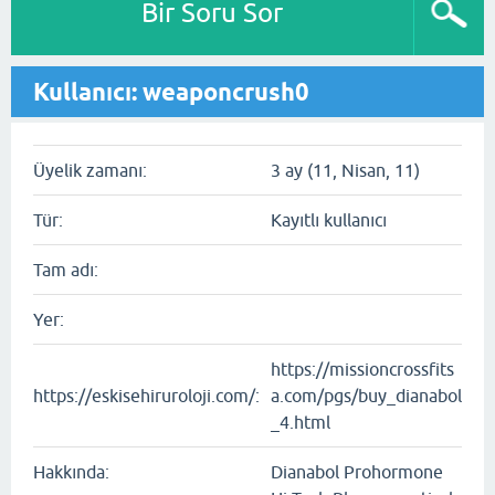
Bir Soru Sor
Kullanıcı: weaponcrush0
Üyelik zamanı:
3 ay (11, Nisan, 11)
Tür:
Kayıtlı kullanıcı
Tam adı:
Yer:
https://missioncrossfits
https://eskisehiruroloji.com/:
a.com/pgs/buy_dianabol
_4.html
Hakkında:
Dianabol Prohormone