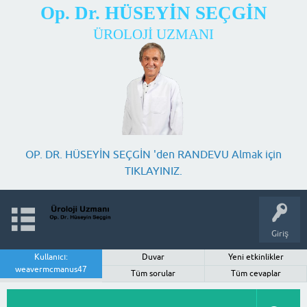
Op. Dr. HÜSEYİN SEÇGİN
ÜROLOJİ UZMANI
OP. DR. HÜSEYİN SEÇGİN 'den RANDEVU Almak için
TIKLAYINIZ.
Giriş
Kullanıcı:
Duvar
Yeni etkinlikler
weavermcmanus47
Tüm sorular
Tüm cevaplar