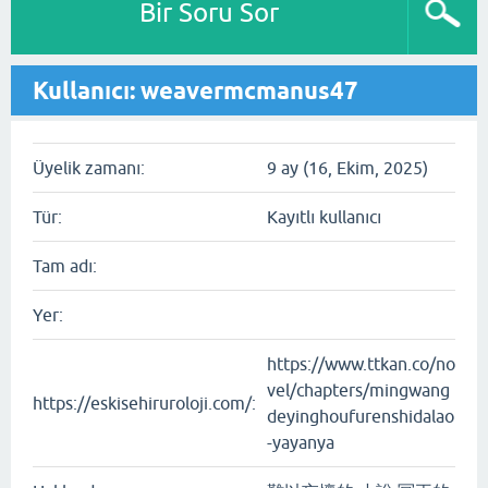
Bir Soru Sor
Kullanıcı: weavermcmanus47
Üyelik zamanı:
9 ay (16, Ekim, 2025)
Tür:
Kayıtlı kullanıcı
Tam adı:
Yer:
https://www.ttkan.co/no
vel/chapters/mingwang
https://eskisehiruroloji.com/:
deyinghoufurenshidalao
-yayanya