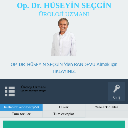
Op. Dr. HÜSEYİN SEÇGİN
ÜROLOJİ UZMANI
OP. DR. HÜSEYİN SEÇGİN 'den RANDEVU Almak için
TIKLAYINIZ.
Giriş
Kullanıcı: woolberry58
Duvar
Yeni etkinlikler
Tüm sorular
Tüm cevaplar