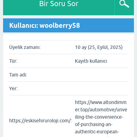
Bir Soru Sor
Kullanıcı: woolberry58
Üyelik zamanı:
10 ay (25, Eylül, 2025)
Tür:
Kayıtlı kullanıcı
Tam adı:
Yer:
https://www.altondimm
er.top/automotive/unve
iling-the-convenience-
https://eskisehiruroloji.com/:
of-purchasing-an-
authentic-european-