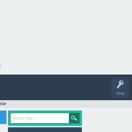
.
Giriş
plar