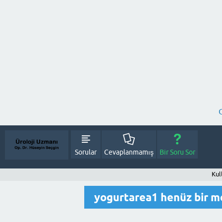
Sorular
Cevaplanmamış
Bir Soru Sor
Kul
yogurtarea1 henüz bir m