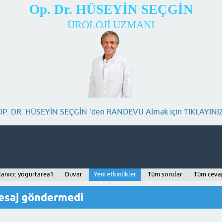
Op. Dr. HÜSEYİN SEÇGİN
ÜROLOJİ UZMANI
OP. DR. HÜSEYİN SEÇGİN 'den RANDEVU Almak için TIKLAYINIZ
lanıcı: yogurtarea1
Duvar
Yeni etkinlikler
Tüm sorular
Tüm ceva
esaj göndermedi