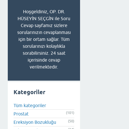
Hoşgeldiniz, OP. DR.
HÜSEYİN SEÇGİN ile Soru
Cevap sayfamız sizlere
sorularınızın cevaplanması
için bir ortam sağlar. Tüm
sorularınızı kolaylıkla
sorabilirsiniz. 24 saat
içerisinde cevap
verilmektedir.
Kategoriler
Tüm kategoriler
(101)
Prostat
(50)
Ereksiyon Bozukluğu