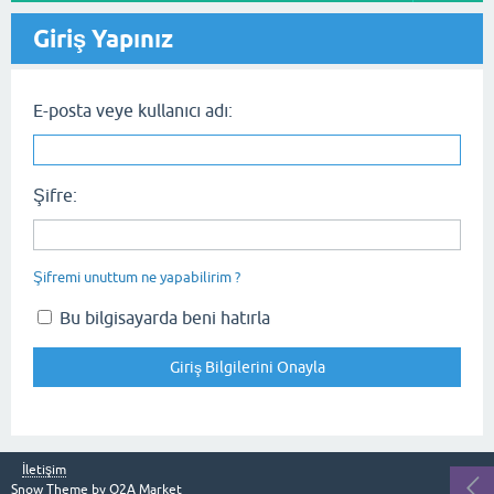
Giriş Yapınız
E-posta veye kullanıcı adı:
Şifre:
Şifremi unuttum ne yapabilirim ?
Bu bilgisayarda beni hatırla
İletişim
Snow Theme by
Q2A Market