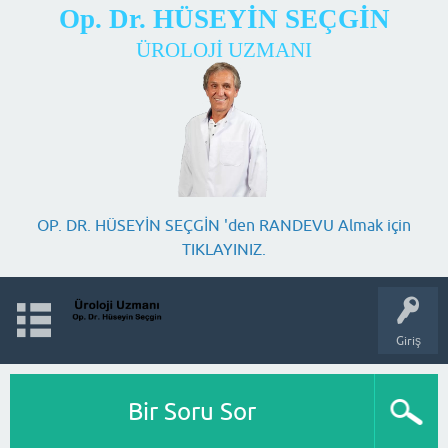
Op. Dr. HÜSEYİN SEÇGİN
ÜROLOJİ UZMANI
OP. DR. HÜSEYİN SEÇGİN 'den RANDEVU Almak için
TIKLAYINIZ.
Giriş
Bir Soru Sor