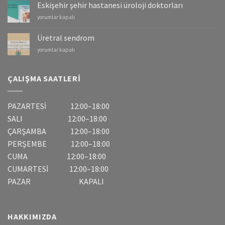
Mesane
Eskişehir şehir hastanesi üroloji doktorları
Kanserleri
Eskişehir
yorumlar kapalı
için
şehir
hastanesi
Üretral sendrom
üroloji
Üretral
yorumlar kapalı
doktorları
sendrom
için
için
ÇALIŞMA SAATLERI
PAZARTESİ 12:00–18:00
SALI 12:00–18:00
ÇARŞAMBA 12:00–18:00
PERŞEMBE 12:00–18:00
CUMA 12:00–18:00
CUMARTESİ 12:00–18:00
PAZAR KAPALI
HAKKIMIZDA