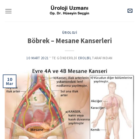
Skip
to
content
ÜROLOJI
Böbrek – Mesane Kanserleri
10 MART 2021
’' TE GÖNDERILDI
EROLBIL
TARAFINDAN
10
Mar