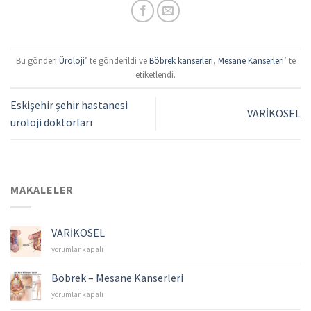
Bu gönderi
Üroloji
’ te gönderildi ve
Böbrek kanserleri
,
Mesane Kanserleri
’ te
etiketlendi.
Eskişehir şehir hastanesi
VARİKOSEL
üroloji doktorları
MAKALELER
VARİKOSEL
VARİKOSEL
yorumlar kapalı
için
Böbrek – Mesane Kanserleri
Böbrek
yorumlar kapalı
–