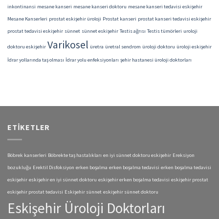
inkontinansi
mesane kanseri
mesane kanseri doktoru
mesane kanseri tedavisi eskişehir
Mesane Kanserleri
prostat eskişehir üroloji
Prostat kanseri
prostat kanseri tedavisi eskişehir
prostat tedavisi eskişehir
sünnet
sünnet eskişehir
Testis ağrısı
Testis tümörleri
uroloji
Varikosel
doktoru eskişehir
üretra
üretral sendrom
üroloji doktoru
üroloji eskişehir
İdrar yollarında taş olması
İdrar yolu enfeksiyonları
şehir hastanesi üroloji doktorları
ETIKETLER
Böbrek kanserleri
Böbrekte taş hastalıkları
en iyi sünnet doktoru eskişehir
Ereksiyon
bozukluğu
Erektil Disfoksiyon
erken boşalma
erken boşalma tedavisi
erken boşalma tedavisi
eskişehir
eskişehir en iyi sünnet doktoru
eskişehir erken boşalma tedavisi
eskişehir prostat
eskişehir prostat tedavisi
Eskişehir sünnet
eskişehir sünnet doktoru
Eskişehir Üroloji Doktorları