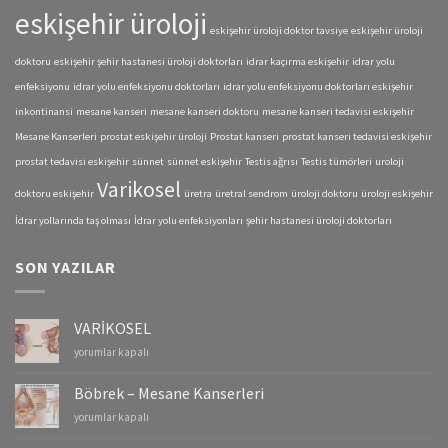
eskişehir üroloji
eskişehir üroloji doktor tavsiye
eskişehir üroloji
doktoru
eskişehir şehir hastanesi üroloji doktorları
idrar kaçırma eskişehir
idrar yolu
enfeksiyonu
idrar yolu enfeksiyonu doktorları
idrar yolu enfeksiyonu doktorları eskişehir
inkontinansi
mesane kanseri
mesane kanseri doktoru
mesane kanseri tedavisi eskişehir
Mesane Kanserleri
prostat eskişehir üroloji
Prostat kanseri
prostat kanseri tedavisi eskişehir
prostat tedavisi eskişehir
sünnet
sünnet eskişehir
Testis ağrısı
Testis tümörleri
uroloji
Varikosel
doktoru eskişehir
üretra
üretral sendrom
üroloji doktoru
üroloji eskişehir
İdrar yollarında taş olması
İdrar yolu enfeksiyonları
şehir hastanesi üroloji doktorları
SON YAZILAR
VARİKOSEL
VARİKOSEL
yorumlar kapalı
için
Böbrek – Mesane Kanserleri
Böbrek
yorumlar kapalı
–