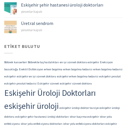
Mesane
Eskişehir şehir hastanesi üroloji doktorları
Kanserleri
Eskişehir
yorumlar kapalı
için
şehir
hastanesi
Üretral sendrom
üroloji
Üretral
yorumlar kapalı
doktorları
sendrom
için
için
ETIKET BULUTU
Böbrek kanserleri
Böbrekte taş hastalıkları
en iyi sünnet doktoru eskişehir
Ereksiyon
bozukluğu
Erektil Disfoksiyon
erken boşalma
erken boşalma tedavisi
erken boşalma tedavisi
eskişehir
eskişehir en iyi sünnet doktoru
eskişehir erken boşalma tedavisi
eskişehir prostat
eskişehir prostat tedavisi
Eskişehir sünnet
eskişehir sünnet doktoru
Eskişehir Üroloji Doktorları
eskişehir üroloji
eskişehir üroloji doktor tavsiye
eskişehir üroloji
doktoru
eskişehir şehir hastanesi üroloji doktorları
idrar kaçırma eskişehir
idrar yolu
enfeksiyonu
idrar yolu enfeksiyonu doktorları
idrar yolu enfeksiyonu doktorları eskişehir