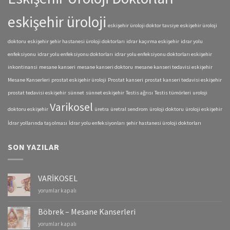
eskişehir üroloji
eskişehir üroloji doktor tavsiye
eskişehir üroloji
doktoru
eskişehir şehir hastanesi üroloji doktorları
idrar kaçırma eskişehir
idrar yolu
enfeksiyonu
idrar yolu enfeksiyonu doktorları
idrar yolu enfeksiyonu doktorları eskişehir
inkontinansi
mesane kanseri
mesane kanseri doktoru
mesane kanseri tedavisi eskişehir
Mesane Kanserleri
prostat eskişehir üroloji
Prostat kanseri
prostat kanseri tedavisi eskişehir
prostat tedavisi eskişehir
sünnet
sünnet eskişehir
Testis ağrısı
Testis tümörleri
uroloji
Varikosel
doktoru eskişehir
üretra
üretral sendrom
üroloji doktoru
üroloji eskişehir
İdrar yollarında taş olması
İdrar yolu enfeksiyonları
şehir hastanesi üroloji doktorları
SON YAZILAR
VARİKOSEL
VARİKOSEL
yorumlar kapalı
için
Böbrek – Mesane Kanserleri
Böbrek
yorumlar kapalı