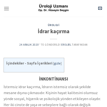
Skip
to
content
ÜROLOJI
İdrar kaçırma
24 ARALIK 2020
’' TE GÖNDERILDI
EROLBIL
TARAFINDAN
İçindekiler - Sayfa İçerikleri
[
gizle
]
İNKONTİNANSI
İstemsiz idrar kaçırma, İdrarın istemsiz olarak şekilde
mesane dışına çıkmasıdır. Kişinin hayat kalitesini olumsuz
yönde sosyal, hijyenik ve psikolojik yönden etkileyen olaydır.
Her iki cinste de yaşa ve sebeplere bağlı olarak değişik