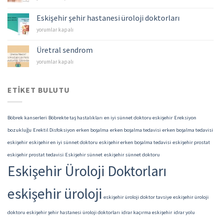
–
Mesane
Eskişehir şehir hastanesi üroloji doktorları
Kanserleri
Eskişehir
yorumlar kapalı
için
şehir
hastanesi
Üretral sendrom
üroloji
Üretral
yorumlar kapalı
doktorları
sendrom
için
için
ETIKET BULUTU
Böbrek kanserleri
Böbrekte taş hastalıkları
en iyi sünnet doktoru eskişehir
Ereksiyon
bozukluğu
Erektil Disfoksiyon
erken boşalma
erken boşalma tedavisi
erken boşalma tedavisi
eskişehir
eskişehir en iyi sünnet doktoru
eskişehir erken boşalma tedavisi
eskişehir prostat
eskişehir prostat tedavisi
Eskişehir sünnet
eskişehir sünnet doktoru
Eskişehir Üroloji Doktorları
eskişehir üroloji
eskişehir üroloji doktor tavsiye
eskişehir üroloji
doktoru
eskişehir şehir hastanesi üroloji doktorları
idrar kaçırma eskişehir
idrar yolu