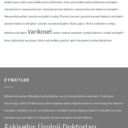
enfeksiyonu
idrar yolu enfeksiyonu doktorları
idrar yolu enfeksiyonu doktorları eskişehir
inkontinansi
mesane kanseri
mesane kanseri doktoru
mesane kanseri tedavisi eskişehir
Mesane Kanserleri
prostat eskişehir üroloji
Prostat kanseri
prostat kanseri tedavisi eskişehir
prostat tedavisi eskişehir
sünnet
sünnet eskişehir
Testis ağrısı
Testis tümörleri
uroloji
Varikosel
doktoru eskişehir
üretra
üretral sendrom
üroloji doktoru
üroloji eskişehir
İdrar yollarında taş olması
İdrar yolu enfeksiyonları
şehir hastanesi üroloji doktorları
ETIKETLER
Böbrek kanserleri
Böbrekte taş hastalıkları
en iyi sünnet doktoru eskişehir
Ereksiyon
bozukluğu
Erektil Disfoksiyon
erken boşalma
erken boşalma tedavisi
erken boşalma tedavisi
eskişehir
eskişehir en iyi sünnet doktoru
eskişehir erken boşalma tedavisi
eskişehir prostat
eskişehir prostat tedavisi
Eskişehir sünnet
eskişehir sünnet doktoru
Eskişehir Üroloji Doktorları