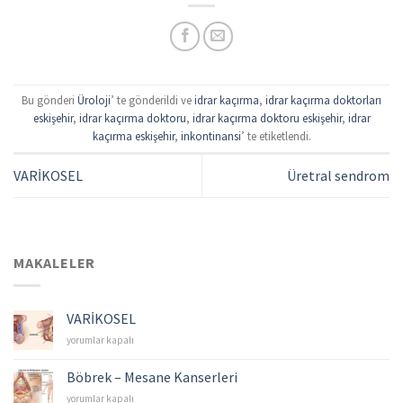
Bu gönderi
Üroloji
’ te gönderildi ve
idrar kaçırma
,
idrar kaçırma doktorları
eskişehir
,
idrar kaçırma doktoru
,
idrar kaçırma doktoru eskişehir
,
idrar
kaçırma eskişehir
,
inkontinansi
’ te etiketlendi.
VARİKOSEL
Üretral sendrom
MAKALELER
VARİKOSEL
VARİKOSEL
yorumlar kapalı
için
Böbrek – Mesane Kanserleri
Böbrek
yorumlar kapalı