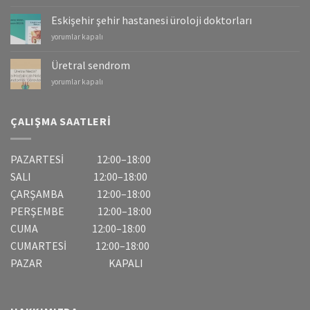
–
Mesane
Eskişehir şehir hastanesi üroloji doktorları
Kanserleri
Eskişehir
yorumlar kapalı
için
şehir
hastanesi
Üretral sendrom
üroloji
Üretral
yorumlar kapalı
doktorları
sendrom
için
için
ÇALIŞMA SAATLERI
PAZARTESİ 12:00–18:00
SALI 12:00–18:00
ÇARŞAMBA 12:00–18:00
PERŞEMBE 12:00–18:00
CUMA 12:00–18:00
CUMARTESİ 12:00–18:00
PAZAR KAPALI