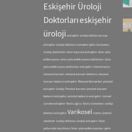
Eskişehir Üroloji
Doktorları
eskişehir
üroloji
eskişehir üroloji doktor tavsiye
eskişehir üroloji doktoru
eskişehir şehir hastanesi
üroloji doktorları
idrar kaçırma eskişehir
idrar yolu
enfeksiyonu
idrar yolu enfeksiyonu doktorları
idrar
yolu enfeksiyonu doktorları eskişehir
inkontinansi
mesane kanseri
mesane kanseri doktoru
mesane
kanseri tedavisi eskişehir
Mesane Kanserleri
prostat
eskişehir üroloji
Prostat kanseri
prostat kanseri
tedavisi eskişehir
prostat tedavisi eskişehir
sünnet
sünnet eskişehir
Testis ağrısı
Testis tümörleri
uroloji
Varikosel
doktoru eskişehir
üretra
üretral
sendrom
üroloji doktoru
üroloji eskişehir
İdrar
yollarında taş olması
İdrar yolu enfeksiyonları
şehir