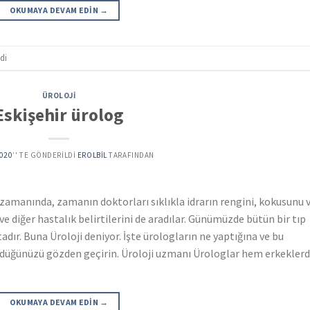
OKUMAYA DEVAM EDIN
→
di
ÜROLOJI
Eskişehir ürolog
2020
’' TE GÖNDERILDI
EROLBIL
TARAFINDAN
ar zamanında, zamanın doktorları sıklıkla idrarın rengini, kokusunu 
ve diğer hastalık belirtilerini de aradılar. Günümüzde bütün bir tıp
dır. Buna Üroloji deniyor. İşte ürologların ne yaptığına ve bu
üğünüzü gözden geçirin. Üroloji uzmanı Ürologlar hem erkekler
OKUMAYA DEVAM EDIN
→