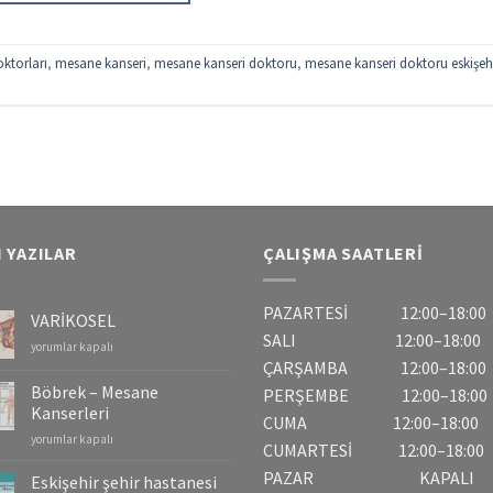
oktorları
,
mesane kanseri
,
mesane kanseri doktoru
,
mesane kanseri doktoru eskişeh
 YAZILAR
ÇALIŞMA SAATLERI
PAZARTESİ 12:00–18:00
VARİKOSEL
SALI 12:00–18:00
VARİKOSEL
yorumlar kapalı
için
ÇARŞAMBA 12:00–18:00
Böbrek – Mesane
PERŞEMBE 12:00–18:00
Kanserleri
CUMA 12:00–18:00
Böbrek
yorumlar kapalı
CUMARTESİ 12:00–18:00
–
PAZAR KAPALI
Mesane
Eskişehir şehir hastanesi