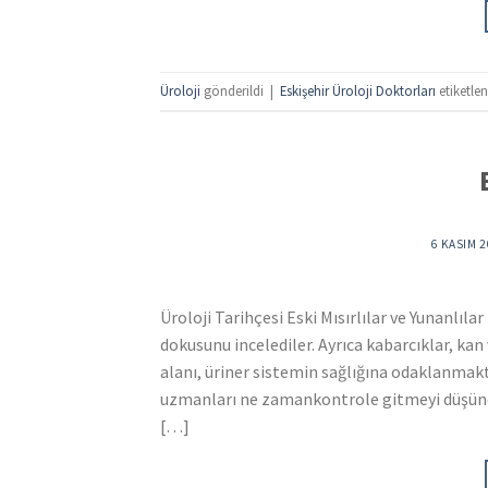
Üroloji
gönderildi
|
Eskişehir Üroloji Doktorları
etiketlen
6 KASIM 
Üroloji Tarihçesi Eski Mısırlılar ve Yunanlıl
dokusunu incelediler. Ayrıca kabarcıklar, kan 
alanı, üriner sistemin sağlığına odaklanmakta
uzmanları ne zamankontrole gitmeyi düşünd
[…]