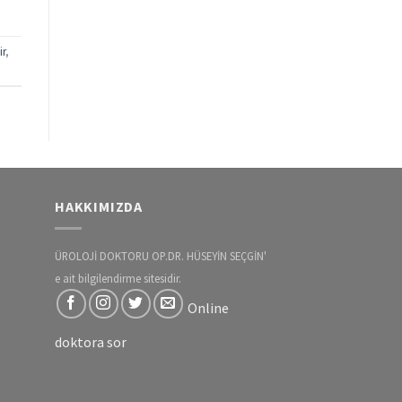
ir
,
HAKKIMIZDA
ÜROLOJİ DOKTORU OP.DR. HÜSEYİN SEÇGİN'
e ait bilgilendirme sitesidir.
Online
doktora sor