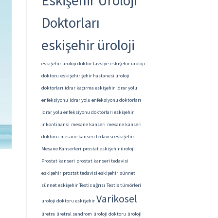
Eskişehir Üroloji
Doktorları
eskişehir üroloji
eskişehir üroloji doktor tavsiye
eskişehir üroloji
doktoru
eskişehir şehir hastanesi üroloji
doktorları
idrar kaçırma eskişehir
idrar yolu
enfeksiyonu
idrar yolu enfeksiyonu doktorları
idrar yolu enfeksiyonu doktorları eskişehir
inkontinansi
mesane kanseri
mesane kanseri
doktoru
mesane kanseri tedavisi eskişehir
Mesane Kanserleri
prostat eskişehir üroloji
Prostat kanseri
prostat kanseri tedavisi
eskişehir
prostat tedavisi eskişehir
sünnet
sünnet eskişehir
Testis ağrısı
Testis tümörleri
Varikosel
uroloji doktoru eskişehir
üretra
üretral sendrom
üroloji doktoru
üroloji