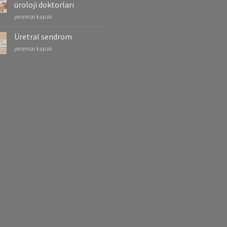
Kanserleri
üroloji doktorları
için
Eskişehir
yorumlar kapalı
şehir
hastanesi
Üretral sendrom
üroloji
Üretral
yorumlar kapalı
doktorları
sendrom
için
için