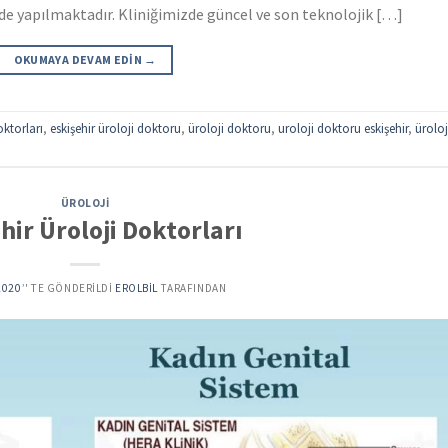
de yapılmaktadır. Kliniğimizde güncel ve son teknolojik […]
OKUMAYA DEVAM EDIN
→
oktorları
,
eskişehir üroloji doktoru
,
üroloji doktoru
,
uroloji doktoru eskişehir
,
üroloj
ÜROLOJI
hir Üroloji Doktorları
2020
’' TE GÖNDERILDI
EROLBIL
TARAFINDAN