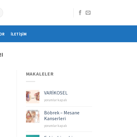
OR
İLETIŞIM
RI
MAKALELER
VARİKOSEL
VARİKOSEL
yorumlar kapalı
için
Böbrek – Mesane
Kanserleri
Böbrek
yorumlar kapalı
–
Mesane