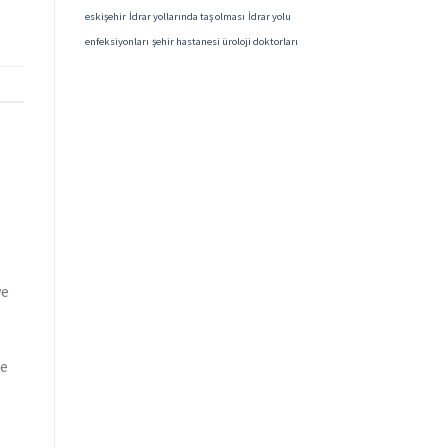
eskişehir
İdrar yollarında taş olması
İdrar yolu
enfeksiyonları
şehir hastanesi üroloji doktorları
ve
de