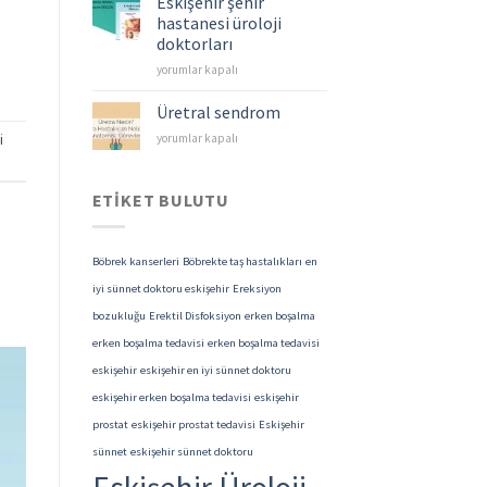
Eskişehir şehir
Kanserleri
hastanesi üroloji
için
doktorları
Eskişehir
yorumlar kapalı
şehir
hastanesi
Üretral sendrom
üroloji
Üretral
yorumlar kapalı
i
doktorları
sendrom
için
için
ETIKET BULUTU
Böbrek kanserleri
Böbrekte taş hastalıkları
en
iyi sünnet doktoru eskişehir
Ereksiyon
bozukluğu
Erektil Disfoksiyon
erken boşalma
erken boşalma tedavisi
erken boşalma tedavisi
eskişehir
eskişehir en iyi sünnet doktoru
eskişehir erken boşalma tedavisi
eskişehir
prostat
eskişehir prostat tedavisi
Eskişehir
sünnet
eskişehir sünnet doktoru