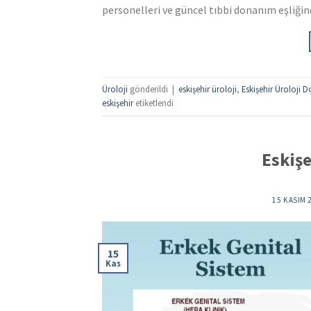
personelleri ve güncel tıbbi donanım eşliğin
Üroloji
gönderildi
|
eskişehir üroloji
,
Eskişehir Üroloji D
eskişehir
etiketlendi
Eskişe
15 KASIM 
15
Kas