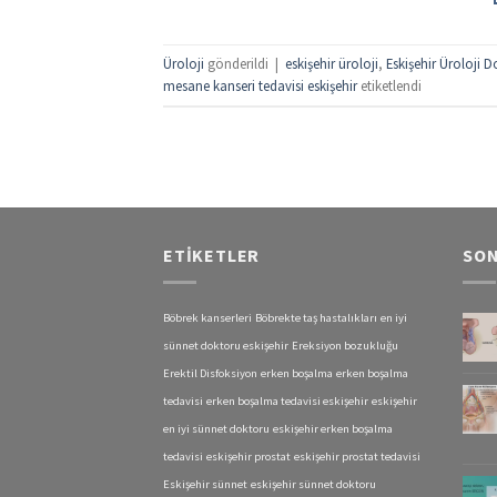
Üroloji
gönderildi
|
eskişehir üroloji
,
Eskişehir Üroloji D
mesane kanseri tedavisi eskişehir
etiketlendi
ETIKETLER
SON
Böbrek kanserleri
Böbrekte taş hastalıkları
en iyi
sünnet doktoru eskişehir
Ereksiyon bozukluğu
Erektil Disfoksiyon
erken boşalma
erken boşalma
tedavisi
erken boşalma tedavisi eskişehir
eskişehir
en iyi sünnet doktoru
eskişehir erken boşalma
tedavisi
eskişehir prostat
eskişehir prostat tedavisi
Eskişehir sünnet
eskişehir sünnet doktoru