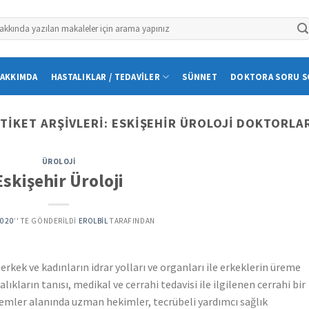
AKKIMDA
HASTALIKLAR / TEDAVILER
SÜNNET
DOKTORA SORU S
TIKET ARŞIVLERI:
ESKIŞEHIR ÜROLOJI DOKTORLA
ÜROLOJI
Eskişehir Üroloji
2020
’' TE GÖNDERILDI
EROLBIL
TARAFINDAN
) erkek ve kadınların idrar yolları ve organları ile erkeklerin üreme
ıkların tanısı, medikal ve cerrahi tedavisi ile ilgilenen cerrahi bir
şlemler alanında uzman hekimler, tecrübeli yardımcı sağlık