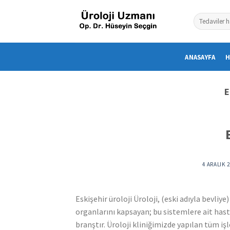
Skip
to
content
ANASAYFA
H
E
4 ARALIK 
Eskişehir üroloji Üroloji, (eski adıyla bevliye
organlarını kapsayan; bu sistemlere ait hastal
branştır. Üroloji kliniğimizde yapılan tüm i