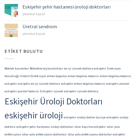
Mesane
Eskişehir şehir hastanesi üroloji doktorları
Kanserleri
Eskişehir
yorumlar kapalı
için
şehir
hastanesi
Üretral sendrom
üroloji
Üretral
yorumlar kapalı
doktorları
sendrom
için
için
ETIKET BULUTU
Böbrek kanserleri
Böbrekte taş hastalıkları
en iyi sünnet doktoru eskişehir
Ereksiyon
bozukluğu
Erektil Disfoksiyon
erken boşalma
erken boşalma tedavisi
erken boşalma tedavisi
eskişehir
eskişehir en iyi sünnet doktoru
eskişehir erken boşalma tedavisi
eskişehir prostat
eskişehir prostat tedavisi
Eskişehir sünnet
eskişehir sünnet doktoru
Eskişehir Üroloji Doktorları
eskişehir üroloji
eskişehir üroloji doktor tavsiye
eskişehir üroloji
doktoru
eskişehir şehir hastanesi üroloji doktorları
idrar kaçırma eskişehir
idrar yolu
enfeksiyonu
idrar yolu enfeksiyonu doktorları
idrar yolu enfeksiyonu doktorları eskişehir