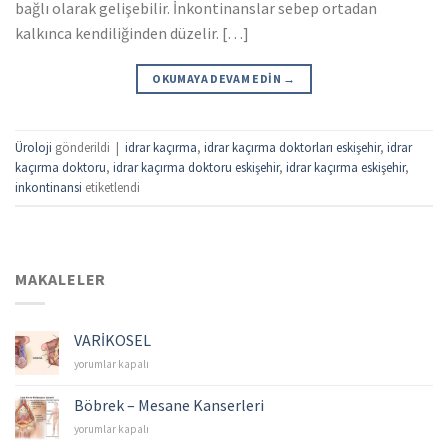
bağlı olarak gelişebilir. İnkontinanslar sebep ortadan
kalkınca kendiliğinden düzelir. […]
OKUMAYA DEVAM EDIN
→
Üroloji
gönderildi
|
idrar kaçırma
,
idrar kaçırma doktorları eskişehir
,
idrar
kaçırma doktoru
,
idrar kaçırma doktoru eskişehir
,
idrar kaçırma eskişehir
,
inkontinansi
etiketlendi
MAKALELER
VARİKOSEL
VARİKOSEL
yorumlar kapalı
için
Böbrek – Mesane Kanserleri
Böbrek
yorumlar kapalı
–