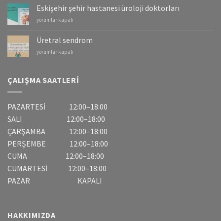
Mesane
Eskişehir şehir hastanesi üroloji doktorları
Kanserleri
Eskişehir
yorumlar kapalı
için
şehir
hastanesi
Üretral sendrom
üroloji
Üretral
yorumlar kapalı
doktorları
sendrom
için
için
ÇALIŞMA SAATLERI
PAZARTESİ 12:00–18:00
SALI 12:00–18:00
ÇARŞAMBA 12:00–18:00
PERŞEMBE 12:00–18:00
CUMA 12:00–18:00
CUMARTESİ 12:00–18:00
PAZAR KAPALI
HAKKIMIZDA