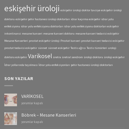
eskişehir üroloji
eskişehir üroloji doktor tavsiye
eskişehir üroloji
doktoru
eskişehir şehir hastanesi üroloji doktorları
idrar kaçırma eskişehir
idrar yolu
enfeksiyonu
idrar yolu enfeksiyonu doktorları
idrar yolu enfeksiyonu doktorları eskişehir
inkontinansi
mesane kanseri
mesane kanseri doktoru
mesane kanseri tedavisi eskişehir
Mesane Kanserleri
prostat eskişehir üroloji
Prostat kanseri
prostat kanseri tedavisi eskişehir
prostat tedavisi eskişehir
sünnet
sünnet eskişehir
Testis ağrısı
Testis tümörleri
uroloji
Varikosel
doktoru eskişehir
üretra
üretral sendrom
üroloji doktoru
üroloji eskişehir
İdrar yollarında taş olması
İdrar yolu enfeksiyonları
şehir hastanesi üroloji doktorları
SON YAZILAR
VARİKOSEL
VARİKOSEL
yorumlar kapalı
için
Böbrek – Mesane Kanserleri
Böbrek
yorumlar kapalı
–