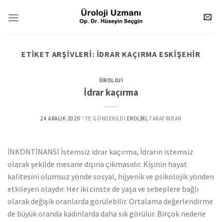
Skip
to
content
ETIKET ARŞIVLERI:
IDRAR KAÇIRMA ESKIŞEHIR
ÜROLOJI
İdrar kaçırma
24 ARALIK 2020
’' TE GÖNDERILDI
EROLBIL
TARAFINDAN
İNKONTİNANSI İstemsiz idrar kaçırma, İdrarın istemsiz
olarak şekilde mesane dışına çıkmasıdır. Kişinin hayat
kalitesini olumsuz yönde sosyal, hijyenik ve psikolojik yönden
etkileyen olaydır. Her iki cinste de yaşa ve sebeplere bağlı
olarak değişik oranlarda görülebilir. Ortalama değerlendirme
de büyük oranda kadınlarda daha sık görülür. Birçok nedene