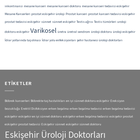
inkontinansi
mesane kanseri
mesane kanseri doktoru
mesane kanseri tedavisi eskişehir
Mesane Kanserleri
prostat eskişehir üroloji
Prostat kanseri
prostat kanseri tedavisi eskişehir
prostat tedavisi eskişehir
sünnet
sünnet eskişehir
Testis ağrısı
Testis tümörleri
uroloji
Varikosel
doktoru eskişehir
üretra
üretral sendrom
üroloji doktoru
üroloji eskişehir
İdrar yollarında taş olması
İdrar yolu enfeksiyonları
şehir hastanesi üroloji doktorları
ETIKETLER
Böbrek kanserleri
Böbrekte taş hastalıkları
en iyi sünnet doktoru eskişehir
Ereksiyon
bozukluğu
Erektil Disfoksiyon
erken boşalma
erken boşalma tedavisi
erken boşalma tedavisi
eskişehir
eskişehir en iyi sünnet doktoru
eskişehir erken boşalma tedavisi
eskişehir prostat
eskişehir prostat tedavisi
Eskişehir sünnet
eskişehir sünnet doktoru
Eskişehir Üroloji Doktorları