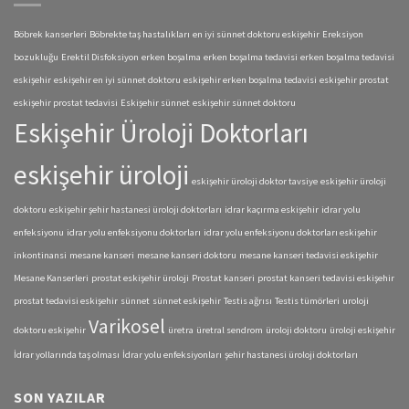
Böbrek kanserleri
Böbrekte taş hastalıkları
en iyi sünnet doktoru eskişehir
Ereksiyon
bozukluğu
Erektil Disfoksiyon
erken boşalma
erken boşalma tedavisi
erken boşalma tedavisi
eskişehir
eskişehir en iyi sünnet doktoru
eskişehir erken boşalma tedavisi
eskişehir prostat
eskişehir prostat tedavisi
Eskişehir sünnet
eskişehir sünnet doktoru
Eskişehir Üroloji Doktorları
eskişehir üroloji
eskişehir üroloji doktor tavsiye
eskişehir üroloji
doktoru
eskişehir şehir hastanesi üroloji doktorları
idrar kaçırma eskişehir
idrar yolu
enfeksiyonu
idrar yolu enfeksiyonu doktorları
idrar yolu enfeksiyonu doktorları eskişehir
inkontinansi
mesane kanseri
mesane kanseri doktoru
mesane kanseri tedavisi eskişehir
Mesane Kanserleri
prostat eskişehir üroloji
Prostat kanseri
prostat kanseri tedavisi eskişehir
prostat tedavisi eskişehir
sünnet
sünnet eskişehir
Testis ağrısı
Testis tümörleri
uroloji
Varikosel
doktoru eskişehir
üretra
üretral sendrom
üroloji doktoru
üroloji eskişehir
İdrar yollarında taş olması
İdrar yolu enfeksiyonları
şehir hastanesi üroloji doktorları
SON YAZILAR