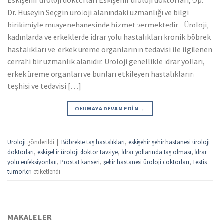
Dr. Hüseyin Seçgin üroloji alanındaki uzmanlığı ve bilgi
birikimiyle muayenehanesinde hizmet vermektedir. Üroloji,
kadınlarda ve erkeklerde idrar yolu hastalıkları kronik böbrek
hastalıkları ve erkek üreme organlarının tedavisi ile ilgilenen
cerrahi bir uzmanlık alanıdır. Üroloji genellikle idrar yolları,
erkek üreme organları ve bunları etkileyen hastalıkların
teşhisi ve tedavisi […]
OKUMAYA DEVAM EDIN
→
Üroloji
gönderildi
|
Böbrekte taş hastalıkları
,
eskişehir şehir hastanesi üroloji
doktorları
,
eskişehir üroloji doktor tavsiye
,
İdrar yollarında taş olması
,
İdrar
yolu enfeksiyonları
,
Prostat kanseri
,
şehir hastanesi üroloji doktorları
,
Testis
tümörleri
etiketlendi
MAKALELER