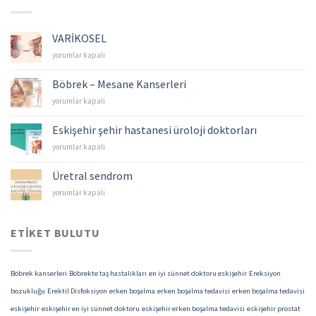
VARİKOSEL
VARİKOSEL
yorumlar kapalı
için
Böbrek – Mesane Kanserleri
Böbrek
yorumlar kapalı
–
Mesane
Eskişehir şehir hastanesi üroloji doktorları
Kanserleri
Eskişehir
yorumlar kapalı
için
şehir
hastanesi
Üretral sendrom
üroloji
Üretral
yorumlar kapalı
doktorları
sendrom
için
için
ETIKET BULUTU
Böbrek kanserleri
Böbrekte taş hastalıkları
en iyi sünnet doktoru eskişehir
Ereksiyon
bozukluğu
Erektil Disfoksiyon
erken boşalma
erken boşalma tedavisi
erken boşalma tedavisi
eskişehir
eskişehir en iyi sünnet doktoru
eskişehir erken boşalma tedavisi
eskişehir prostat