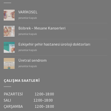
VARİKOSEL
VARİKOSEL
yorumlar kapalı
için
Böbrek – Mesane Kanserleri
Böbrek
yorumlar kapalı
–
Mesane
Eskişehir şehir hastanesi üroloji doktorları
Kanserleri
Eskişehir
yorumlar kapalı
için
şehir
hastanesi
Üretral sendrom
üroloji
Üretral
yorumlar kapalı
doktorları
sendrom
için
için
ÇALIŞMA SAATLERI
PAZARTESİ 12:00–18:00
SALI 12:00–18:00
ÇARŞAMBA 12:00–18:00