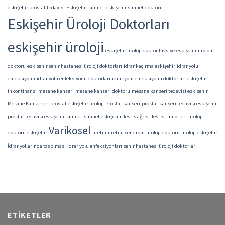
eskişehir prostat tedavisi
Eskişehir sünnet
eskişehir sünnet doktoru
Eskişehir Üroloji Doktorları
eskişehir üroloji
eskişehir üroloji doktor tavsiye
eskişehir üroloji
doktoru
eskişehir şehir hastanesi üroloji doktorları
idrar kaçırma eskişehir
idrar yolu
enfeksiyonu
idrar yolu enfeksiyonu doktorları
idrar yolu enfeksiyonu doktorları eskişehir
inkontinansi
mesane kanseri
mesane kanseri doktoru
mesane kanseri tedavisi eskişehir
Mesane Kanserleri
prostat eskişehir üroloji
Prostat kanseri
prostat kanseri tedavisi eskişehir
prostat tedavisi eskişehir
sünnet
sünnet eskişehir
Testis ağrısı
Testis tümörleri
uroloji
Varikosel
doktoru eskişehir
üretra
üretral sendrom
üroloji doktoru
üroloji eskişehir
İdrar yollarında taş olması
İdrar yolu enfeksiyonları
şehir hastanesi üroloji doktorları
ETIKETLER