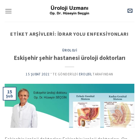
Skip
to
content
ETIKET ARŞIVLERI:
İDRAR YOLU ENFEKSIYONLARI
ÜROLOJI
Eskişehir şehir hastanesi üroloji doktorları
15 ŞUBAT 2021
’' TE GÖNDERILDI
EROLBIL
TARAFINDAN
15
Şub
Eskişehir üroloji doktorları Eskişehir üroloji doktorları, Op.