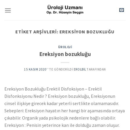
Skip
to
content
ETIKET ARŞIVLERI:
EREKSIYON BOZUKLUĞU
ÜROLOJI
Ereksiyon bozukluğu
15 KASIM 2020
’' TE GÖNDERILDI
EROLBIL
TARAFINDAN
Ereksiyon Bozukluğu Erektil Disfoksiyon – Erektil
Disfonksiyonu Nedir ? Ereksiyon bozukluğu, Ereksiyonun
cinsel ilişkiye girecek kadar yeterli sertlikte olamamasıdır.
Sebepleri: Ereksiyon hayatın her hangi bir aşamasında ortaya
çıkabilir. Organik yada psikolojik nedenlere bağlı olabilir.
Ereksiyon : Penisin yeterince kan ile dolduğu zaman oluşur.