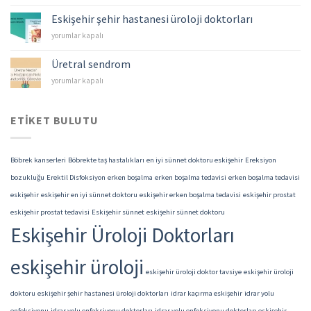
–
Mesane
Eskişehir şehir hastanesi üroloji doktorları
Kanserleri
Eskişehir
yorumlar kapalı
için
şehir
hastanesi
Üretral sendrom
üroloji
Üretral
yorumlar kapalı
doktorları
sendrom
için
için
ETIKET BULUTU
Böbrek kanserleri
Böbrekte taş hastalıkları
en iyi sünnet doktoru eskişehir
Ereksiyon
bozukluğu
Erektil Disfoksiyon
erken boşalma
erken boşalma tedavisi
erken boşalma tedavisi
eskişehir
eskişehir en iyi sünnet doktoru
eskişehir erken boşalma tedavisi
eskişehir prostat
eskişehir prostat tedavisi
Eskişehir sünnet
eskişehir sünnet doktoru
Eskişehir Üroloji Doktorları
eskişehir üroloji
eskişehir üroloji doktor tavsiye
eskişehir üroloji
doktoru
eskişehir şehir hastanesi üroloji doktorları
idrar kaçırma eskişehir
idrar yolu
enfeksiyonu
idrar yolu enfeksiyonu doktorları
idrar yolu enfeksiyonu doktorları eskişehir