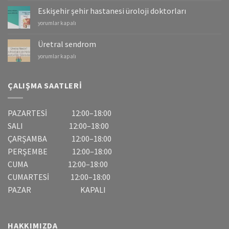
Mesane
Eskişehir şehir hastanesi üroloji doktorları
Kanserleri
Eskişehir
yorumlar kapalı
için
şehir
hastanesi
Üretral sendrom
üroloji
Üretral
yorumlar kapalı
doktorları
sendrom
için
için
ÇALIŞMA SAATLERI
PAZARTESİ 12:00–18:00
SALI 12:00–18:00
ÇARŞAMBA 12:00–18:00
PERŞEMBE 12:00–18:00
CUMA 12:00–18:00
CUMARTESİ 12:00–18:00
PAZAR KAPALI
HAKKIMIZDA