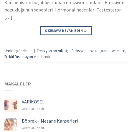
Kan penisten boşaldığı zaman ereksiyon sonlanır. Ereksiyon
bozukluğunun sebepleri: Hormonal nedenler -Testesteron
[…]
OKUMAYA DEVAM EDIN
→
Üroloji
gönderildi
|
Ereksiyon bozukluğu
,
Ereksiyon bozukluğunun sebepleri
,
Erektil Disfoksiyon
etiketlendi
MAKALELER
VARİKOSEL
VARİKOSEL
yorumlar kapalı
için
Böbrek – Mesane Kanserleri
Böbrek
yorumlar kapalı