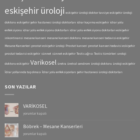
eskişehir üroloji
eskişehir üroloji doktor tavsiye
eskişehir üroloji
doktoru
eskişehir şehir hastanesi üroloji doktorları
idrar kaçırma eskişehir
idrar yolu
enfeksiyonu
idrar yolu enfeksiyonu doktorları
idrar yolu enfeksiyonu doktorları eskişehir
inkontinansi
mesane kanseri
mesane kanseri doktoru
mesane kanseri tedavisi eskişehir
Mesane Kanserleri
prostat eskişehir üroloji
Prostat kanseri
prostat kanseri tedavisi eskişehir
prostat tedavisi eskişehir
sünnet
sünnet eskişehir
Testis ağrısı
Testis tümörleri
uroloji
Varikosel
doktoru eskişehir
üretra
üretral sendrom
üroloji doktoru
üroloji eskişehir
İdrar yollarında taş olması
İdrar yolu enfeksiyonları
şehir hastanesi üroloji doktorları
SON YAZILAR
VARİKOSEL
VARİKOSEL
yorumlar kapalı
için
Böbrek – Mesane Kanserleri
Böbrek
yorumlar kapalı
–