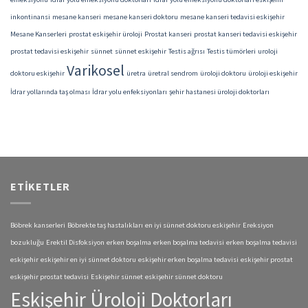
inkontinansi
mesane kanseri
mesane kanseri doktoru
mesane kanseri tedavisi eskişehir
Mesane Kanserleri
prostat eskişehir üroloji
Prostat kanseri
prostat kanseri tedavisi eskişehir
prostat tedavisi eskişehir
sünnet
sünnet eskişehir
Testis ağrısı
Testis tümörleri
uroloji
Varikosel
doktoru eskişehir
üretra
üretral sendrom
üroloji doktoru
üroloji eskişehir
İdrar yollarında taş olması
İdrar yolu enfeksiyonları
şehir hastanesi üroloji doktorları
ETIKETLER
Böbrek kanserleri
Böbrekte taş hastalıkları
en iyi sünnet doktoru eskişehir
Ereksiyon
bozukluğu
Erektil Disfoksiyon
erken boşalma
erken boşalma tedavisi
erken boşalma tedavisi
eskişehir
eskişehir en iyi sünnet doktoru
eskişehir erken boşalma tedavisi
eskişehir prostat
eskişehir prostat tedavisi
Eskişehir sünnet
eskişehir sünnet doktoru
Eskişehir Üroloji Doktorları