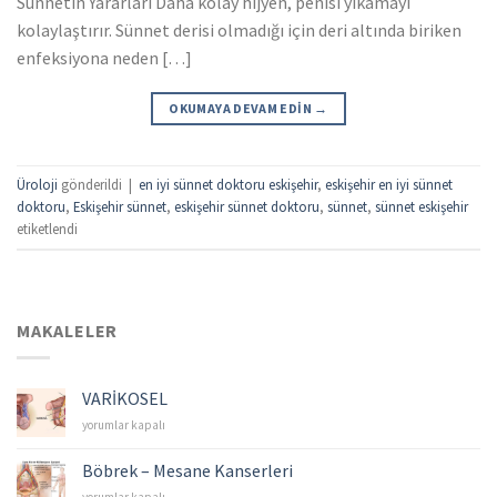
Sünnetin Yararları Daha kolay hijyen, penisi yıkamayı
kolaylaştırır. Sünnet derisi olmadığı için deri altında biriken
enfeksiyona neden […]
OKUMAYA DEVAM EDIN
→
Üroloji
gönderildi
|
en iyi sünnet doktoru eskişehir
,
eskişehir en iyi sünnet
doktoru
,
Eskişehir sünnet
,
eskişehir sünnet doktoru
,
sünnet
,
sünnet eskişehir
etiketlendi
MAKALELER
VARİKOSEL
VARİKOSEL
yorumlar kapalı
için
Böbrek – Mesane Kanserleri
Böbrek