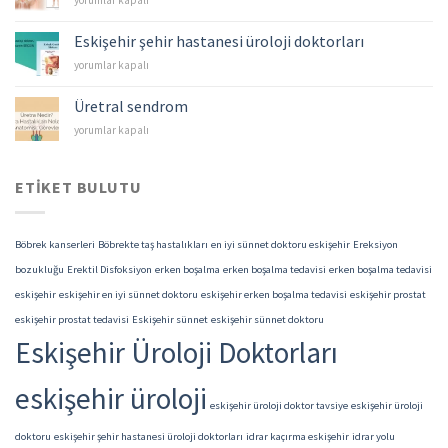
yorumlar kapalı
–
Mesane
Eskişehir şehir hastanesi üroloji doktorları
Kanserleri
Eskişehir
yorumlar kapalı
için
şehir
hastanesi
Üretral sendrom
üroloji
Üretral
yorumlar kapalı
doktorları
sendrom
için
için
ETIKET BULUTU
Böbrek kanserleri
Böbrekte taş hastalıkları
en iyi sünnet doktoru eskişehir
Ereksiyon
bozukluğu
Erektil Disfoksiyon
erken boşalma
erken boşalma tedavisi
erken boşalma tedavisi
eskişehir
eskişehir en iyi sünnet doktoru
eskişehir erken boşalma tedavisi
eskişehir prostat
eskişehir prostat tedavisi
Eskişehir sünnet
eskişehir sünnet doktoru
Eskişehir Üroloji Doktorları
eskişehir üroloji
eskişehir üroloji doktor tavsiye
eskişehir üroloji
doktoru
eskişehir şehir hastanesi üroloji doktorları
idrar kaçırma eskişehir
idrar yolu