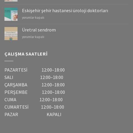
–
Mesane
Eskişehir şehir hastanesi üroloji doktorları
Kanserleri
Eskişehir
yorumlar kapalı
için
şehir
hastanesi
Üretral sendrom
üroloji
Üretral
yorumlar kapalı
doktorları
sendrom
için
için
ÇALIŞMA SAATLERI
PAZARTESİ 12:00–18:00
SALI 12:00–18:00
ÇARŞAMBA 12:00–18:00
PERŞEMBE 12:00–18:00
CUMA 12:00–18:00
CUMARTESİ 12:00–18:00
PAZAR KAPALI