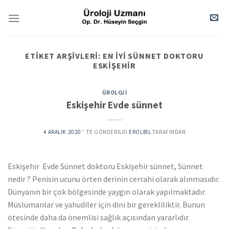
Skip
to
content
ETIKET ARŞIVLERI:
EN IYI SÜNNET DOKTORU
ESKIŞEHIR
ÜROLOJI
Eskişehir Evde sünnet
4 ARALIK 2020
’' TE GÖNDERILDI
EROLBIL
TARAFINDAN
Eskişehir Evde Sünnet doktoru Eskişehir sünnet, Sünnet
nedir ? Penisin ucunu örten derinin cerrahi olarak alınmasıdır.
Dünyanın bir çok bölgesinde yaygın olarak yapılmaktadır.
Müslümanlar ve yahudiler için dini bir gerekliliktir. Bunun
ötesinde daha da önemlisi sağlık açısından yararlıdır.