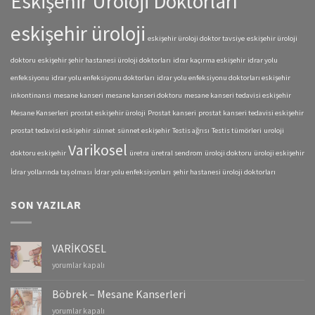
Eskişehir Üroloji Doktorları
eskişehir üroloji
eskişehir üroloji doktor tavsiye
eskişehir üroloji
doktoru
eskişehir şehir hastanesi üroloji doktorları
idrar kaçırma eskişehir
idrar yolu
enfeksiyonu
idrar yolu enfeksiyonu doktorları
idrar yolu enfeksiyonu doktorları eskişehir
inkontinansi
mesane kanseri
mesane kanseri doktoru
mesane kanseri tedavisi eskişehir
Mesane Kanserleri
prostat eskişehir üroloji
Prostat kanseri
prostat kanseri tedavisi eskişehir
prostat tedavisi eskişehir
sünnet
sünnet eskişehir
Testis ağrısı
Testis tümörleri
uroloji
Varikosel
doktoru eskişehir
üretra
üretral sendrom
üroloji doktoru
üroloji eskişehir
İdrar yollarında taş olması
İdrar yolu enfeksiyonları
şehir hastanesi üroloji doktorları
SON YAZILAR
VARİKOSEL
VARİKOSEL
yorumlar kapalı
için
Böbrek – Mesane Kanserleri
Böbrek
yorumlar kapalı