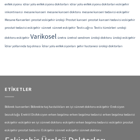
enfeksiyonu
idrar yolu enfeksiyonu doktorları
idrar yolu enfeksiyonu doktorları eskişehir
inkontinansi
mesane kanseri
mesane kanseri doktoru
mesane kanseri tedavisi eskişehir
Mesane Kanserleri
prostat eskişehir üroloji
Prostat kanseri
prostat kanseri tedavisi eskişehir
prostat tedavisi eskişehir
sünnet
sünnet eskişehir
Testis ağrısı
Testis tümörleri
uroloji
Varikosel
doktoru eskişehir
üretra
üretral sendrom
üroloji doktoru
üroloji eskişehir
İdrar yollarında taş olması
İdrar yolu enfeksiyonları
şehir hastanesi üroloji doktorları
ETIKETLER
Böbrek kanserleri
Böbrekte taş hastalıkları
en iyi sünnet doktoru eskişehir
Ereksiyon
bozukluğu
Erektil Disfoksiyon
erken boşalma
erken boşalma tedavisi
erken boşalma tedavisi
eskişehir
eskişehir en iyi sünnet doktoru
eskişehir erken boşalma tedavisi
eskişehir prostat
eskişehir prostat tedavisi
Eskişehir sünnet
eskişehir sünnet doktoru