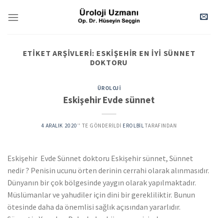
Skip
to
content
ETIKET ARŞIVLERI:
ESKIŞEHIR EN IYI SÜNNET
DOKTORU
ÜROLOJI
Eskişehir Evde sünnet
4 ARALIK 2020
’' TE GÖNDERILDI
EROLBIL
TARAFINDAN
Eskişehir Evde Sünnet doktoru Eskişehir sünnet, Sünnet
nedir ? Penisin ucunu örten derinin cerrahi olarak alınmasıdır.
Dünyanın bir çok bölgesinde yaygın olarak yapılmaktadır.
Müslümanlar ve yahudiler için dini bir gerekliliktir. Bunun
ötesinde daha da önemlisi sağlık açısından yararlıdır.