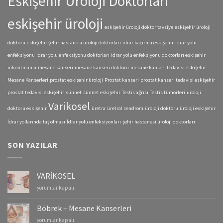
Eskişehir Üroloji Doktorları
eskişehir üroloji
eskişehir üroloji doktor tavsiye
eskişehir üroloji
doktoru
eskişehir şehir hastanesi üroloji doktorları
idrar kaçırma eskişehir
idrar yolu
enfeksiyonu
idrar yolu enfeksiyonu doktorları
idrar yolu enfeksiyonu doktorları eskişehir
inkontinansi
mesane kanseri
mesane kanseri doktoru
mesane kanseri tedavisi eskişehir
Mesane Kanserleri
prostat eskişehir üroloji
Prostat kanseri
prostat kanseri tedavisi eskişehir
prostat tedavisi eskişehir
sünnet
sünnet eskişehir
Testis ağrısı
Testis tümörleri
uroloji
Varikosel
doktoru eskişehir
üretra
üretral sendrom
üroloji doktoru
üroloji eskişehir
İdrar yollarında taş olması
İdrar yolu enfeksiyonları
şehir hastanesi üroloji doktorları
SON YAZILAR
VARİKOSEL
VARİKOSEL
yorumlar kapalı
için
Böbrek – Mesane Kanserleri
Böbrek
yorumlar kapalı