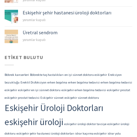
yorumlar kapalı
–
Mesane
Eskişehir şehir hastanesi üroloji doktorları
Kanserleri
Eskişehir
yorumlar kapalı
için
şehir
hastanesi
Üretral sendrom
üroloji
Üretral
yorumlar kapalı
doktorları
sendrom
için
için
ETIKET BULUTU
Böbrek kanserleri
Böbrekte taş hastalıkları
en iyi sünnet doktoru eskişehir
Ereksiyon
bozukluğu
Erektil Disfoksiyon
erken boşalma
erken boşalma tedavisi
erken boşalma tedavisi
eskişehir
eskişehir en iyi sünnet doktoru
eskişehir erken boşalma tedavisi
eskişehir prostat
eskişehir prostat tedavisi
Eskişehir sünnet
eskişehir sünnet doktoru
Eskişehir Üroloji Doktorları
eskişehir üroloji
eskişehir üroloji doktor tavsiye
eskişehir üroloji
doktoru
eskişehir şehir hastanesi üroloji doktorları
idrar kaçırma eskişehir
idrar yolu