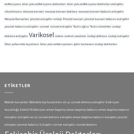
enfeksiyonu
idrar yolu enfeksiyonu doktorları
idrar yolu enfeksiyonu doktorları eskişehir
inkontinansi
mesane kanseri
mesane kanseri doktoru
mesane kanseri tedavisi eskişehir
Mesane Kanserleri
prostat eskişehir üroloji
Prostat kanseri
prostat kanseri tedavisi eskişehir
prostat tedavisi eskişehir
sünnet
sünnet eskişehir
Testis ağrısı
Testis tümörleri
uroloji
Varikosel
doktoru eskişehir
üretra
üretral sendrom
üroloji doktoru
üroloji eskişehir
İdrar yollarında taş olması
İdrar yolu enfeksiyonları
şehir hastanesi üroloji doktorları
ETIKETLER
Böbrek kanserleri
Böbrekte taş hastalıkları
en iyi sünnet doktoru eskişehir
Ereksiyon
bozukluğu
Erektil Disfoksiyon
erken boşalma
erken boşalma tedavisi
erken boşalma tedavisi
eskişehir
eskişehir en iyi sünnet doktoru
eskişehir erken boşalma tedavisi
eskişehir prostat
eskişehir prostat tedavisi
Eskişehir sünnet
eskişehir sünnet doktoru