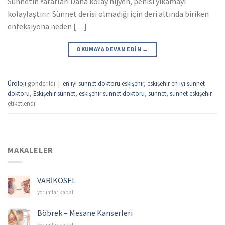
Sünnetin Yararları Daha kolay hijyen, penisi yıkamayı
kolaylaştırır. Sünnet derisi olmadığı için deri altında biriken
enfeksiyona neden […]
OKUMAYA DEVAM EDIN
→
Üroloji
gönderildi
|
en iyi sünnet doktoru eskişehir
,
eskişehir en iyi sünnet
doktoru
,
Eskişehir sünnet
,
eskişehir sünnet doktoru
,
sünnet
,
sünnet eskişehir
etiketlendi
MAKALELER
VARİKOSEL
VARİKOSEL
yorumlar kapalı
için
Böbrek – Mesane Kanserleri
Böbrek