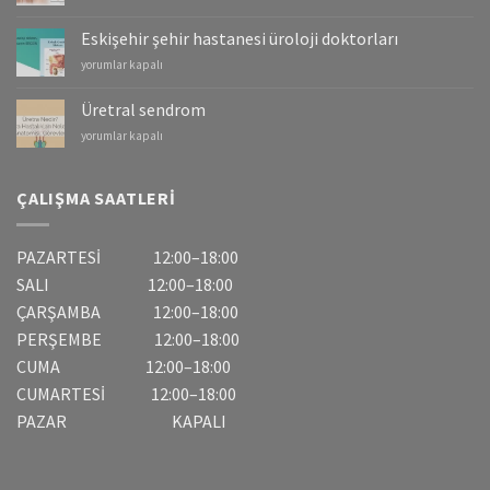
–
Mesane
Eskişehir şehir hastanesi üroloji doktorları
Kanserleri
Eskişehir
yorumlar kapalı
için
şehir
hastanesi
Üretral sendrom
üroloji
Üretral
yorumlar kapalı
doktorları
sendrom
için
için
ÇALIŞMA SAATLERI
PAZARTESİ 12:00–18:00
SALI 12:00–18:00
ÇARŞAMBA 12:00–18:00
PERŞEMBE 12:00–18:00
CUMA 12:00–18:00
CUMARTESİ 12:00–18:00
PAZAR KAPALI