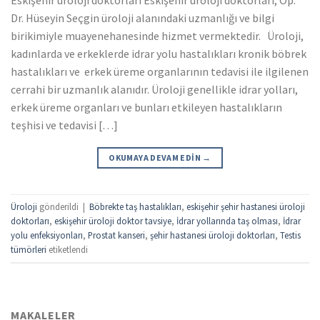
Dr. Hüseyin Seçgin üroloji alanındaki uzmanlığı ve bilgi
birikimiyle muayenehanesinde hizmet vermektedir. Üroloji,
kadınlarda ve erkeklerde idrar yolu hastalıkları kronik böbrek
hastalıkları ve erkek üreme organlarının tedavisi ile ilgilenen
cerrahi bir uzmanlık alanıdır. Üroloji genellikle idrar yolları,
erkek üreme organları ve bunları etkileyen hastalıkların
teşhisi ve tedavisi […]
OKUMAYA DEVAM EDIN
→
Üroloji
gönderildi
|
Böbrekte taş hastalıkları
,
eskişehir şehir hastanesi üroloji
doktorları
,
eskişehir üroloji doktor tavsiye
,
İdrar yollarında taş olması
,
İdrar
yolu enfeksiyonları
,
Prostat kanseri
,
şehir hastanesi üroloji doktorları
,
Testis
tümörleri
etiketlendi
MAKALELER