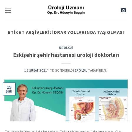
Skip
to
content
ETIKET ARŞIVLERI:
İDRAR YOLLARINDA TAŞ OLMASI
ÜROLOJI
Eskişehir şehir hastanesi üroloji doktorları
15 ŞUBAT 2021
’' TE GÖNDERILDI
EROLBIL
TARAFINDAN
15
Şub
Eskişehir üroloji doktorları Eskişehir üroloji doktorları, Op.