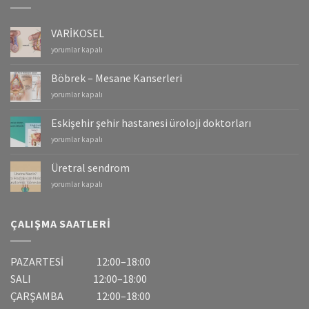
VARİKOSEL
VARİKOSEL
yorumlar kapalı
için
Böbrek – Mesane Kanserleri
Böbrek
yorumlar kapalı
–
Mesane
Eskişehir şehir hastanesi üroloji doktorları
Kanserleri
Eskişehir
yorumlar kapalı
için
şehir
hastanesi
Üretral sendrom
üroloji
Üretral
yorumlar kapalı
doktorları
sendrom
için
için
ÇALIŞMA SAATLERI
PAZARTESİ 12:00–18:00
SALI 12:00–18:00
ÇARŞAMBA 12:00–18:00