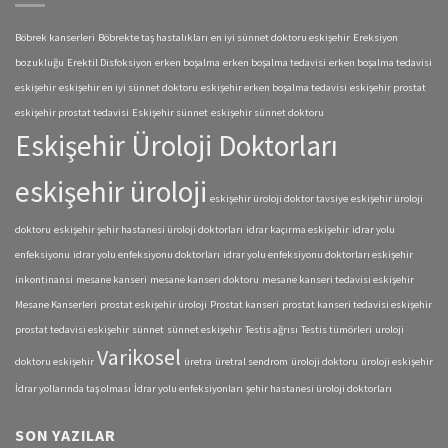
Böbrek kanserleri
Böbrekte taş hastalıkları
en iyi sünnet doktoru eskişehir
Ereksiyon
bozukluğu
Erektil Disfoksiyon
erken boşalma
erken boşalma tedavisi
erken boşalma tedavisi
eskişehir
eskişehir en iyi sünnet doktoru
eskişehir erken boşalma tedavisi
eskişehir prostat
eskişehir prostat tedavisi
Eskişehir sünnet
eskişehir sünnet doktoru
Eskişehir Üroloji Doktorları
eskişehir üroloji
eskişehir üroloji doktor tavsiye
eskişehir üroloji
doktoru
eskişehir şehir hastanesi üroloji doktorları
idrar kaçırma eskişehir
idrar yolu
enfeksiyonu
idrar yolu enfeksiyonu doktorları
idrar yolu enfeksiyonu doktorları eskişehir
inkontinansi
mesane kanseri
mesane kanseri doktoru
mesane kanseri tedavisi eskişehir
Mesane Kanserleri
prostat eskişehir üroloji
Prostat kanseri
prostat kanseri tedavisi eskişehir
prostat tedavisi eskişehir
sünnet
sünnet eskişehir
Testis ağrısı
Testis tümörleri
uroloji
Varikosel
doktoru eskişehir
üretra
üretral sendrom
üroloji doktoru
üroloji eskişehir
İdrar yollarında taş olması
İdrar yolu enfeksiyonları
şehir hastanesi üroloji doktorları
SON YAZILAR