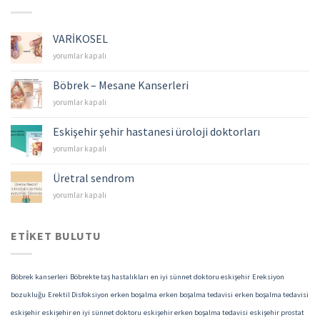
VARİKOSEL
VARİKOSEL
yorumlar kapalı
için
Böbrek – Mesane Kanserleri
Böbrek
yorumlar kapalı
–
Mesane
Eskişehir şehir hastanesi üroloji doktorları
Kanserleri
Eskişehir
yorumlar kapalı
için
şehir
hastanesi
Üretral sendrom
üroloji
Üretral
yorumlar kapalı
doktorları
sendrom
için
için
ETIKET BULUTU
Böbrek kanserleri
Böbrekte taş hastalıkları
en iyi sünnet doktoru eskişehir
Ereksiyon
bozukluğu
Erektil Disfoksiyon
erken boşalma
erken boşalma tedavisi
erken boşalma tedavisi
eskişehir
eskişehir en iyi sünnet doktoru
eskişehir erken boşalma tedavisi
eskişehir prostat