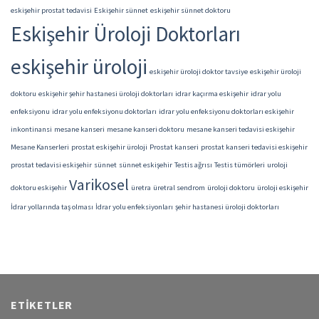
eskişehir prostat tedavisi
Eskişehir sünnet
eskişehir sünnet doktoru
Eskişehir Üroloji Doktorları
eskişehir üroloji
eskişehir üroloji doktor tavsiye
eskişehir üroloji
doktoru
eskişehir şehir hastanesi üroloji doktorları
idrar kaçırma eskişehir
idrar yolu
enfeksiyonu
idrar yolu enfeksiyonu doktorları
idrar yolu enfeksiyonu doktorları eskişehir
inkontinansi
mesane kanseri
mesane kanseri doktoru
mesane kanseri tedavisi eskişehir
Mesane Kanserleri
prostat eskişehir üroloji
Prostat kanseri
prostat kanseri tedavisi eskişehir
prostat tedavisi eskişehir
sünnet
sünnet eskişehir
Testis ağrısı
Testis tümörleri
uroloji
Varikosel
doktoru eskişehir
üretra
üretral sendrom
üroloji doktoru
üroloji eskişehir
İdrar yollarında taş olması
İdrar yolu enfeksiyonları
şehir hastanesi üroloji doktorları
ETIKETLER