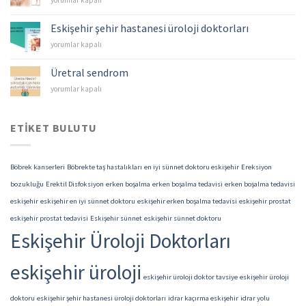
yorumlar kapalı
–
Mesane
Eskişehir şehir hastanesi üroloji doktorları
Kanserleri
Eskişehir
yorumlar kapalı
için
şehir
hastanesi
Üretral sendrom
üroloji
Üretral
yorumlar kapalı
doktorları
sendrom
için
için
ETIKET BULUTU
Böbrek kanserleri
Böbrekte taş hastalıkları
en iyi sünnet doktoru eskişehir
Ereksiyon
bozukluğu
Erektil Disfoksiyon
erken boşalma
erken boşalma tedavisi
erken boşalma tedavisi
eskişehir
eskişehir en iyi sünnet doktoru
eskişehir erken boşalma tedavisi
eskişehir prostat
eskişehir prostat tedavisi
Eskişehir sünnet
eskişehir sünnet doktoru
Eskişehir Üroloji Doktorları
eskişehir üroloji
eskişehir üroloji doktor tavsiye
eskişehir üroloji
doktoru
eskişehir şehir hastanesi üroloji doktorları
idrar kaçırma eskişehir
idrar yolu