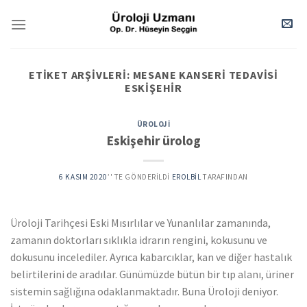
Skip
to
content
ETIKET ARŞIVLERI:
MESANE KANSERI TEDAVISI
ESKIŞEHIR
ÜROLOJI
Eskişehir ürolog
6 KASIM 2020
’' TE GÖNDERILDI
EROLBIL
TARAFINDAN
Üroloji Tarihçesi Eski Mısırlılar ve Yunanlılar zamanında,
zamanın doktorları sıklıkla idrarın rengini, kokusunu ve
dokusunu incelediler. Ayrıca kabarcıklar, kan ve diğer hastalık
belirtilerini de aradılar. Günümüzde bütün bir tıp alanı, üriner
sistemin sağlığına odaklanmaktadır. Buna Üroloji deniyor.