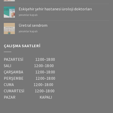
–
Mesane
Eskişehir şehir hastanesi üroloji doktorları
Kanserleri
Eskişehir
yorumlar kapalı
için
şehir
hastanesi
Üretral sendrom
üroloji
Üretral
yorumlar kapalı
doktorları
sendrom
için
için
ÇALIŞMA SAATLERI
PAZARTESİ 12:00–18:00
SALI 12:00–18:00
ÇARŞAMBA 12:00–18:00
PERŞEMBE 12:00–18:00
CUMA 12:00–18:00
CUMARTESİ 12:00–18:00
PAZAR KAPALI