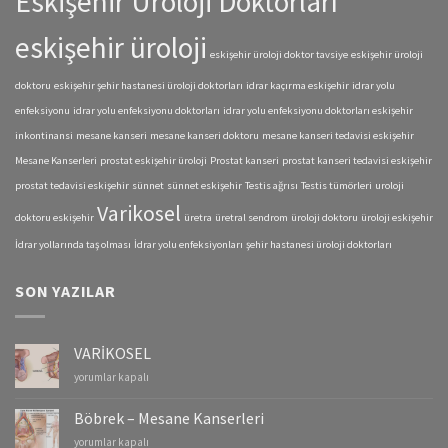
Eskişehir Üroloji Doktorları
eskişehir üroloji
eskişehir üroloji doktor tavsiye
eskişehir üroloji
doktoru
eskişehir şehir hastanesi üroloji doktorları
idrar kaçırma eskişehir
idrar yolu
enfeksiyonu
idrar yolu enfeksiyonu doktorları
idrar yolu enfeksiyonu doktorları eskişehir
inkontinansi
mesane kanseri
mesane kanseri doktoru
mesane kanseri tedavisi eskişehir
Mesane Kanserleri
prostat eskişehir üroloji
Prostat kanseri
prostat kanseri tedavisi eskişehir
prostat tedavisi eskişehir
sünnet
sünnet eskişehir
Testis ağrısı
Testis tümörleri
uroloji
Varikosel
doktoru eskişehir
üretra
üretral sendrom
üroloji doktoru
üroloji eskişehir
İdrar yollarında taş olması
İdrar yolu enfeksiyonları
şehir hastanesi üroloji doktorları
SON YAZILAR
VARİKOSEL
VARİKOSEL
yorumlar kapalı
için
Böbrek – Mesane Kanserleri
Böbrek
yorumlar kapalı