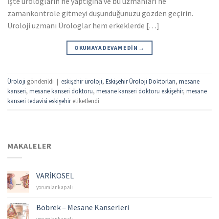
İşte ürologların ne yaptığına ve bu uzmanları ne
zamankontrole gitmeyi düşündüğünüzü gözden geçirin.
Üroloji uzmanı Ürologlar hem erkeklerde […]
OKUMAYA DEVAM EDIN
→
Üroloji
gönderildi
|
eskişehir üroloji
,
Eskişehir Üroloji Doktorları
,
mesane
kanseri
,
mesane kanseri doktoru
,
mesane kanseri doktoru eskişehir
,
mesane
kanseri tedavisi eskişehir
etiketlendi
MAKALELER
VARİKOSEL
VARİKOSEL
yorumlar kapalı
için
Böbrek – Mesane Kanserleri
Böbrek