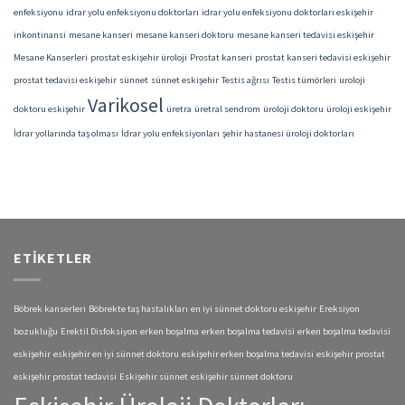
enfeksiyonu
idrar yolu enfeksiyonu doktorları
idrar yolu enfeksiyonu doktorları eskişehir
inkontinansi
mesane kanseri
mesane kanseri doktoru
mesane kanseri tedavisi eskişehir
Mesane Kanserleri
prostat eskişehir üroloji
Prostat kanseri
prostat kanseri tedavisi eskişehir
prostat tedavisi eskişehir
sünnet
sünnet eskişehir
Testis ağrısı
Testis tümörleri
uroloji
Varikosel
doktoru eskişehir
üretra
üretral sendrom
üroloji doktoru
üroloji eskişehir
İdrar yollarında taş olması
İdrar yolu enfeksiyonları
şehir hastanesi üroloji doktorları
ETIKETLER
Böbrek kanserleri
Böbrekte taş hastalıkları
en iyi sünnet doktoru eskişehir
Ereksiyon
bozukluğu
Erektil Disfoksiyon
erken boşalma
erken boşalma tedavisi
erken boşalma tedavisi
eskişehir
eskişehir en iyi sünnet doktoru
eskişehir erken boşalma tedavisi
eskişehir prostat
eskişehir prostat tedavisi
Eskişehir sünnet
eskişehir sünnet doktoru