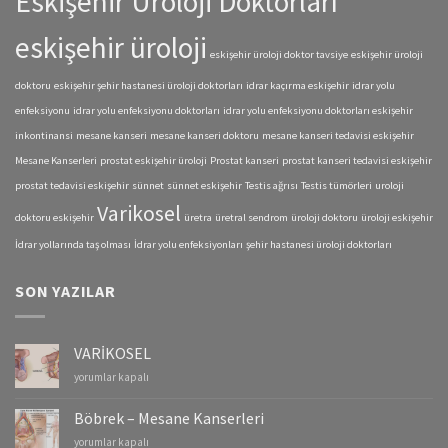
Eskişehir Üroloji Doktorları
eskişehir üroloji
eskişehir üroloji doktor tavsiye
eskişehir üroloji
doktoru
eskişehir şehir hastanesi üroloji doktorları
idrar kaçırma eskişehir
idrar yolu
enfeksiyonu
idrar yolu enfeksiyonu doktorları
idrar yolu enfeksiyonu doktorları eskişehir
inkontinansi
mesane kanseri
mesane kanseri doktoru
mesane kanseri tedavisi eskişehir
Mesane Kanserleri
prostat eskişehir üroloji
Prostat kanseri
prostat kanseri tedavisi eskişehir
prostat tedavisi eskişehir
sünnet
sünnet eskişehir
Testis ağrısı
Testis tümörleri
uroloji
Varikosel
doktoru eskişehir
üretra
üretral sendrom
üroloji doktoru
üroloji eskişehir
İdrar yollarında taş olması
İdrar yolu enfeksiyonları
şehir hastanesi üroloji doktorları
SON YAZILAR
VARİKOSEL
VARİKOSEL
yorumlar kapalı
için
Böbrek – Mesane Kanserleri
Böbrek
yorumlar kapalı