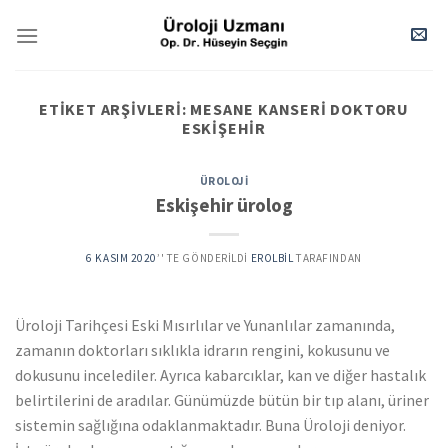
Skip
to
content
ETIKET ARŞIVLERI:
MESANE KANSERI DOKTORU
ESKIŞEHIR
ÜROLOJI
Eskişehir ürolog
6 KASIM 2020
’' TE GÖNDERILDI
EROLBIL
TARAFINDAN
Üroloji Tarihçesi Eski Mısırlılar ve Yunanlılar zamanında,
zamanın doktorları sıklıkla idrarın rengini, kokusunu ve
dokusunu incelediler. Ayrıca kabarcıklar, kan ve diğer hastalık
belirtilerini de aradılar. Günümüzde bütün bir tıp alanı, üriner
sistemin sağlığına odaklanmaktadır. Buna Üroloji deniyor.