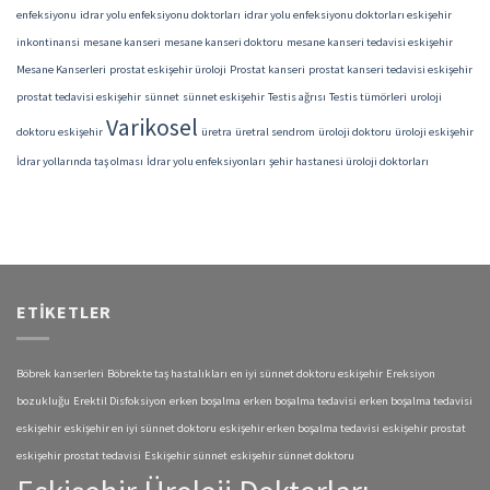
enfeksiyonu
idrar yolu enfeksiyonu doktorları
idrar yolu enfeksiyonu doktorları eskişehir
inkontinansi
mesane kanseri
mesane kanseri doktoru
mesane kanseri tedavisi eskişehir
Mesane Kanserleri
prostat eskişehir üroloji
Prostat kanseri
prostat kanseri tedavisi eskişehir
prostat tedavisi eskişehir
sünnet
sünnet eskişehir
Testis ağrısı
Testis tümörleri
uroloji
Varikosel
doktoru eskişehir
üretra
üretral sendrom
üroloji doktoru
üroloji eskişehir
İdrar yollarında taş olması
İdrar yolu enfeksiyonları
şehir hastanesi üroloji doktorları
ETIKETLER
Böbrek kanserleri
Böbrekte taş hastalıkları
en iyi sünnet doktoru eskişehir
Ereksiyon
bozukluğu
Erektil Disfoksiyon
erken boşalma
erken boşalma tedavisi
erken boşalma tedavisi
eskişehir
eskişehir en iyi sünnet doktoru
eskişehir erken boşalma tedavisi
eskişehir prostat
eskişehir prostat tedavisi
Eskişehir sünnet
eskişehir sünnet doktoru