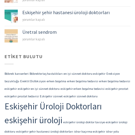
yorumlar kapalı
–
Mesane
Eskişehir şehir hastanesi üroloji doktorları
Kanserleri
Eskişehir
yorumlar kapalı
için
şehir
hastanesi
Üretral sendrom
üroloji
Üretral
yorumlar kapalı
doktorları
sendrom
için
için
ETIKET BULUTU
Böbrek kanserleri
Böbrekte taş hastalıkları
en iyi sünnet doktoru eskişehir
Ereksiyon
bozukluğu
Erektil Disfoksiyon
erken boşalma
erken boşalma tedavisi
erken boşalma tedavisi
eskişehir
eskişehir en iyi sünnet doktoru
eskişehir erken boşalma tedavisi
eskişehir prostat
eskişehir prostat tedavisi
Eskişehir sünnet
eskişehir sünnet doktoru
Eskişehir Üroloji Doktorları
eskişehir üroloji
eskişehir üroloji doktor tavsiye
eskişehir üroloji
doktoru
eskişehir şehir hastanesi üroloji doktorları
idrar kaçırma eskişehir
idrar yolu