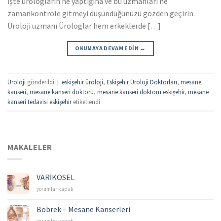
İşte ürologların ne yaptığına ve bu uzmanları ne
zamankontrole gitmeyi düşündüğünüzü gözden geçirin.
Üroloji uzmanı Ürologlar hem erkeklerde […]
OKUMAYA DEVAM EDIN
→
Üroloji
gönderildi
|
eskişehir üroloji
,
Eskişehir Üroloji Doktorları
,
mesane
kanseri
,
mesane kanseri doktoru
,
mesane kanseri doktoru eskişehir
,
mesane
kanseri tedavisi eskişehir
etiketlendi
MAKALELER
VARİKOSEL
VARİKOSEL
yorumlar kapalı
için
Böbrek – Mesane Kanserleri
Böbrek