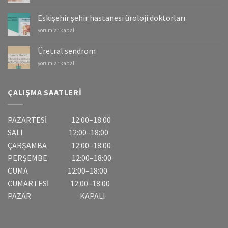
–
Mesane
Eskişehir şehir hastanesi üroloji doktorları
Kanserleri
Eskişehir
yorumlar kapalı
için
şehir
hastanesi
Üretral sendrom
üroloji
Üretral
yorumlar kapalı
doktorları
sendrom
için
için
ÇALIŞMA SAATLERI
PAZARTESİ 12:00–18:00
SALI 12:00–18:00
ÇARŞAMBA 12:00–18:00
PERŞEMBE 12:00–18:00
CUMA 12:00–18:00
CUMARTESİ 12:00–18:00
PAZAR KAPALI