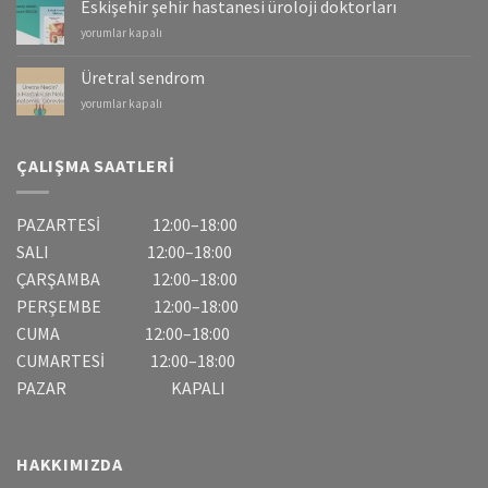
Eskişehir şehir hastanesi üroloji doktorları
Kanserleri
Eskişehir
yorumlar kapalı
için
şehir
hastanesi
Üretral sendrom
üroloji
Üretral
yorumlar kapalı
doktorları
sendrom
için
için
ÇALIŞMA SAATLERI
PAZARTESİ 12:00–18:00
SALI 12:00–18:00
ÇARŞAMBA 12:00–18:00
PERŞEMBE 12:00–18:00
CUMA 12:00–18:00
CUMARTESİ 12:00–18:00
PAZAR KAPALI
HAKKIMIZDA