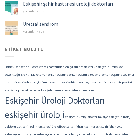
Mesane
Eskişehir şehir hastanesi üroloji doktorları
Kanserleri
Eskişehir
yorumlar kapalı
için
şehir
hastanesi
Üretral sendrom
üroloji
Üretral
yorumlar kapalı
doktorları
sendrom
için
için
ETIKET BULUTU
Böbrek kanserleri
Böbrekte taş hastalıkları
en iyi sünnet doktoru eskişehir
Ereksiyon
bozukluğu
Erektil Disfoksiyon
erken boşalma
erken boşalma tedavisi
erken boşalma tedavisi
eskişehir
eskişehir en iyi sünnet doktoru
eskişehir erken boşalma tedavisi
eskişehir prostat
eskişehir prostat tedavisi
Eskişehir sünnet
eskişehir sünnet doktoru
Eskişehir Üroloji Doktorları
eskişehir üroloji
eskişehir üroloji doktor tavsiye
eskişehir üroloji
doktoru
eskişehir şehir hastanesi üroloji doktorları
idrar kaçırma eskişehir
idrar yolu
enfeksiyonu
idrar yolu enfeksiyonu doktorları
idrar yolu enfeksiyonu doktorları eskişehir