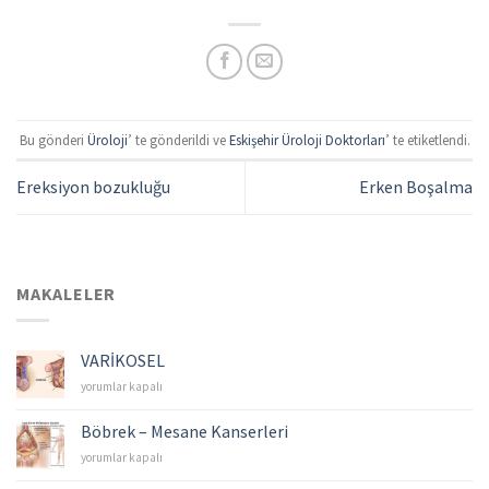
Bu gönderi
Üroloji
’ te gönderildi ve
Eskişehir Üroloji Doktorları
’ te etiketlendi.
Ereksiyon bozukluğu
Erken Boşalma
MAKALELER
VARİKOSEL
VARİKOSEL
yorumlar kapalı
için
Böbrek – Mesane Kanserleri
Böbrek
yorumlar kapalı
–