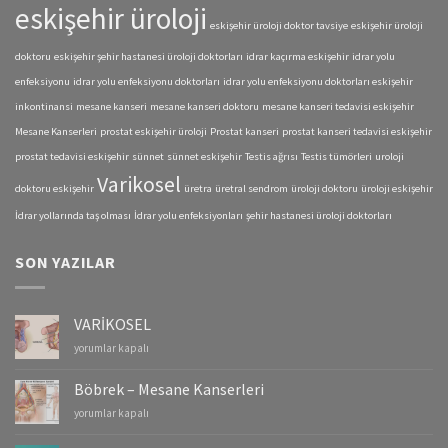
eskişehir üroloji
eskişehir üroloji doktor tavsiye
eskişehir üroloji
doktoru
eskişehir şehir hastanesi üroloji doktorları
idrar kaçırma eskişehir
idrar yolu
enfeksiyonu
idrar yolu enfeksiyonu doktorları
idrar yolu enfeksiyonu doktorları eskişehir
inkontinansi
mesane kanseri
mesane kanseri doktoru
mesane kanseri tedavisi eskişehir
Mesane Kanserleri
prostat eskişehir üroloji
Prostat kanseri
prostat kanseri tedavisi eskişehir
prostat tedavisi eskişehir
sünnet
sünnet eskişehir
Testis ağrısı
Testis tümörleri
uroloji
Varikosel
doktoru eskişehir
üretra
üretral sendrom
üroloji doktoru
üroloji eskişehir
İdrar yollarında taş olması
İdrar yolu enfeksiyonları
şehir hastanesi üroloji doktorları
SON YAZILAR
VARİKOSEL
VARİKOSEL
yorumlar kapalı
için
Böbrek – Mesane Kanserleri
Böbrek
yorumlar kapalı
–
Mesane