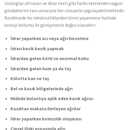
Ürologlar ultrason ve idrar testi gibi farklı testlerden uygun
gördüklerini tanı amacıyla her cinsiyete uygulayabilmektedir.
Kendinizde bu rahatsızlıklardan birini yaşamanız halinde
üroloji bölümü ile görüşmeniz doğru olacaktır:
İdrar yaparken acı veya ağrı hissetme
İdrarı kesik kesik yapmak
İdrardan gelen kötü ve anormal koku
İdrardan gelen kum ya da taş
Külotta kan ve taş
Bel ve kasık bölgelerinde ağrı
Midede bulantıya eşlik eden kasık ağrısı
Kasıktan makata ilerleyen ağrılar
İdrar yaparken kırmızılık oluşması
Cinsel ilişki esnasında ağrı