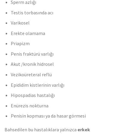
Sperm azlığı
Testis torbasında acı
Varikosel
Erekte olamama
Priapizm
Penis fraktürü varlığı
Akut /kronik hidrosel
Vezikoüreteral reflü
Epididim kistlerinin varlığı
Hipospadias hastalığı
Enürezis nokturna
Penisin kopması ya da hasar görmesi
Bahsedilen bu hastalıklara yalnızca
erkek