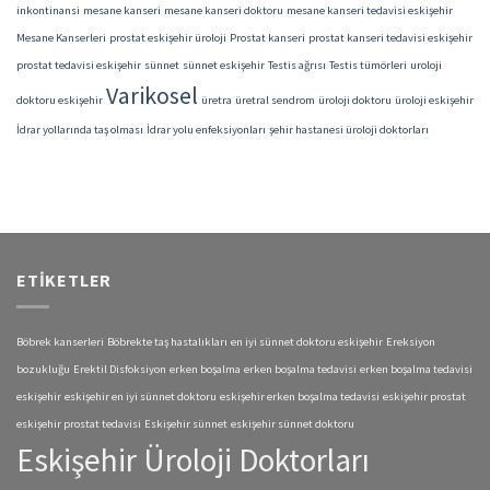
inkontinansi
mesane kanseri
mesane kanseri doktoru
mesane kanseri tedavisi eskişehir
Mesane Kanserleri
prostat eskişehir üroloji
Prostat kanseri
prostat kanseri tedavisi eskişehir
prostat tedavisi eskişehir
sünnet
sünnet eskişehir
Testis ağrısı
Testis tümörleri
uroloji
Varikosel
doktoru eskişehir
üretra
üretral sendrom
üroloji doktoru
üroloji eskişehir
İdrar yollarında taş olması
İdrar yolu enfeksiyonları
şehir hastanesi üroloji doktorları
ETIKETLER
Böbrek kanserleri
Böbrekte taş hastalıkları
en iyi sünnet doktoru eskişehir
Ereksiyon
bozukluğu
Erektil Disfoksiyon
erken boşalma
erken boşalma tedavisi
erken boşalma tedavisi
eskişehir
eskişehir en iyi sünnet doktoru
eskişehir erken boşalma tedavisi
eskişehir prostat
eskişehir prostat tedavisi
Eskişehir sünnet
eskişehir sünnet doktoru
Eskişehir Üroloji Doktorları