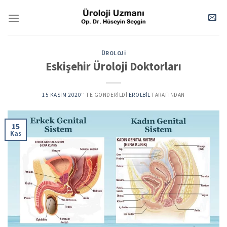
Skip
to
content
ÜROLOJI
Eskişehir Üroloji Doktorları
15 KASIM 2020
’' TE GÖNDERILDI
EROLBIL
TARAFINDAN
15
Kas