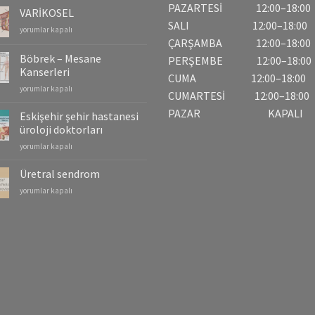
PAZARTESİ 12:00–18:00
VARİKOSEL
SALI 12:00–18:00
VARİKOSEL
yorumlar kapalı
için
ÇARŞAMBA 12:00–18:00
Böbrek – Mesane
PERŞEMBE 12:00–18:00
Kanserleri
CUMA 12:00–18:00
Böbrek
yorumlar kapalı
CUMARTESİ 12:00–18:00
–
PAZAR KAPALI
Mesane
Eskişehir şehir hastanesi
Kanserleri
üroloji doktorları
için
Eskişehir
yorumlar kapalı
şehir
hastanesi
Üretral sendrom
üroloji
Üretral
yorumlar kapalı
doktorları
sendrom
için
için