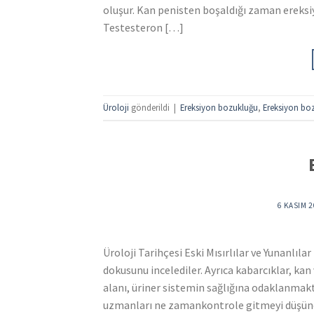
oluşur. Kan penisten boşaldığı zaman ereks
Testesteron […]
Üroloji
gönderildi
|
Ereksiyon bozukluğu
,
Ereksiyon bo
6 KASIM 
Üroloji Tarihçesi Eski Mısırlılar ve Yunanlıl
dokusunu incelediler. Ayrıca kabarcıklar, kan 
alanı, üriner sistemin sağlığına odaklanmakta
uzmanları ne zamankontrole gitmeyi düşünd