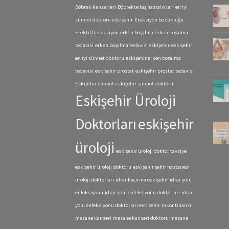
Böbrek kanserleri
Böbrekte taş hastalıkları
en iyi
sünnet doktoru eskişehir
Ereksiyon bozukluğu
Erektil Disfoksiyon
erken boşalma
erken boşalma
tedavisi
erken boşalma tedavisi eskişehir
eskişehir
en iyi sünnet doktoru
eskişehir erken boşalma
tedavisi
eskişehir prostat
eskişehir prostat tedavisi
Eskişehir sünnet
eskişehir sünnet doktoru
Eskişehir Üroloji
Doktorları
eskişehir
üroloji
eskişehir üroloji doktor tavsiye
eskişehir üroloji doktoru
eskişehir şehir hastanesi
üroloji doktorları
idrar kaçırma eskişehir
idrar yolu
enfeksiyonu
idrar yolu enfeksiyonu doktorları
idrar
yolu enfeksiyonu doktorları eskişehir
inkontinansi
mesane kanseri
mesane kanseri doktoru
mesane