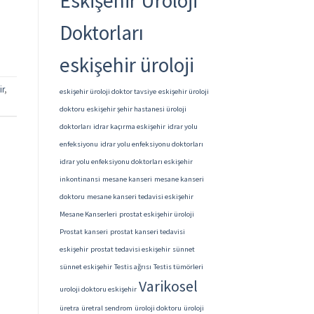
Eskişehir Üroloji
Doktorları
eskişehir üroloji
ir
,
eskişehir üroloji doktor tavsiye
eskişehir üroloji
doktoru
eskişehir şehir hastanesi üroloji
doktorları
idrar kaçırma eskişehir
idrar yolu
enfeksiyonu
idrar yolu enfeksiyonu doktorları
idrar yolu enfeksiyonu doktorları eskişehir
inkontinansi
mesane kanseri
mesane kanseri
doktoru
mesane kanseri tedavisi eskişehir
Mesane Kanserleri
prostat eskişehir üroloji
Prostat kanseri
prostat kanseri tedavisi
eskişehir
prostat tedavisi eskişehir
sünnet
sünnet eskişehir
Testis ağrısı
Testis tümörleri
Varikosel
uroloji doktoru eskişehir
üretra
üretral sendrom
üroloji doktoru
üroloji