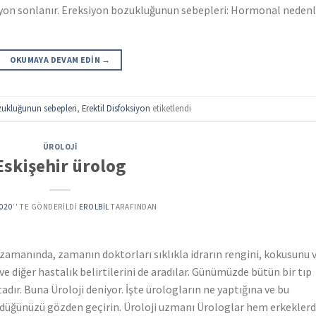
iyon sonlanır. Ereksiyon bozukluğunun sebepleri: Hormonal nedenl
OKUMAYA DEVAM EDIN
→
zukluğunun sebepleri
,
Erektil Disfoksiyon
etiketlendi
ÜROLOJI
Eskişehir ürolog
2020
’' TE GÖNDERILDI
EROLBIL
TARAFINDAN
ar zamanında, zamanın doktorları sıklıkla idrarın rengini, kokusunu 
ve diğer hastalık belirtilerini de aradılar. Günümüzde bütün bir tıp
dır. Buna Üroloji deniyor. İşte ürologların ne yaptığına ve bu
üğünüzü gözden geçirin. Üroloji uzmanı Ürologlar hem erkekler