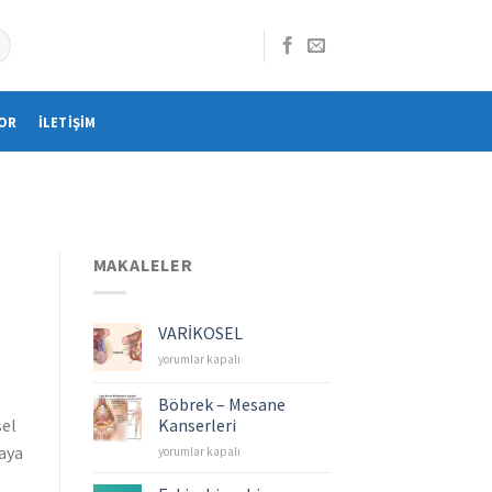
OR
İLETIŞIM
MAKALELER
VARİKOSEL
VARİKOSEL
yorumlar kapalı
için
Böbrek – Mesane
Kanserleri
sel
taya
Böbrek
yorumlar kapalı
–
Mesane