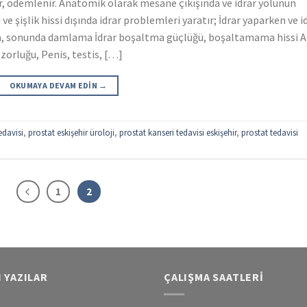
, ödemlenir. Anatomik olarak mesane çıkışında ve idrar yolunun
 şişlik hissi dışında idrar problemleri yaratır; İdrar yaparken ve i
a, sonunda damlama İdrar boşaltma güçlüğü, boşaltamama hissi A
zorluğu, Penis, testis, […]
OKUMAYA DEVAM EDIN
→
edavisi
,
prostat eskişehir üroloji
,
prostat kanseri tedavisi eskişehir
,
prostat tedavisi
1
2
 YAZILAR
ÇALIŞMA SAATLERI