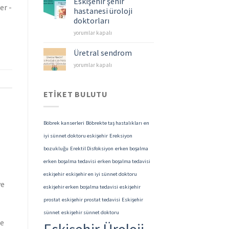
Eskişehir şehir
er -
Kanserleri
hastanesi üroloji
için
doktorları
Eskişehir
yorumlar kapalı
şehir
hastanesi
Üretral sendrom
üroloji
Üretral
yorumlar kapalı
doktorları
sendrom
için
için
ETIKET BULUTU
Böbrek kanserleri
Böbrekte taş hastalıkları
en
iyi sünnet doktoru eskişehir
Ereksiyon
bozukluğu
Erektil Disfoksiyon
erken boşalma
erken boşalma tedavisi
erken boşalma tedavisi
eskişehir
eskişehir en iyi sünnet doktoru
ve
eskişehir erken boşalma tedavisi
eskişehir
prostat
eskişehir prostat tedavisi
Eskişehir
sünnet
eskişehir sünnet doktoru
de