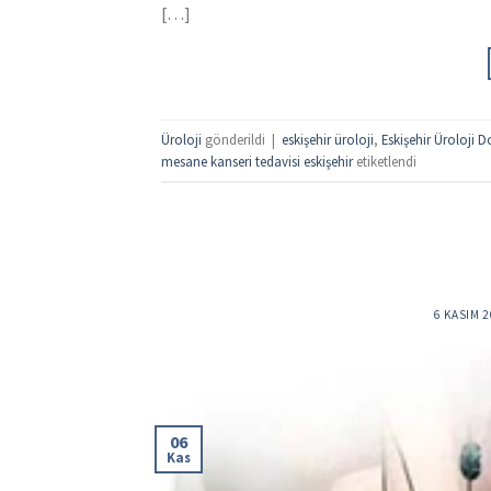
[…]
Üroloji
gönderildi
|
eskişehir üroloji
,
Eskişehir Üroloji D
mesane kanseri tedavisi eskişehir
etiketlendi
6 KASIM 
06
Kas