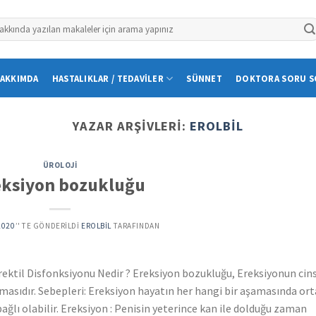
AKKIMDA
HASTALIKLAR / TEDAVILER
SÜNNET
DOKTORA SORU S
YAZAR ARŞIVLERI:
EROLBIL
ÜROLOJI
eksiyon bozukluğu
2020
’' TE GÖNDERILDI
EROLBIL
TARAFINDAN
rektil Disfonksiyonu Nedir ? Ereksiyon bozukluğu, Ereksiyonun cin
mamasıdır. Sebepleri: Ereksiyon hayatın her hangi bir aşamasında or
bağlı olabilir. Ereksiyon : Penisin yeterince kan ile dolduğu zaman