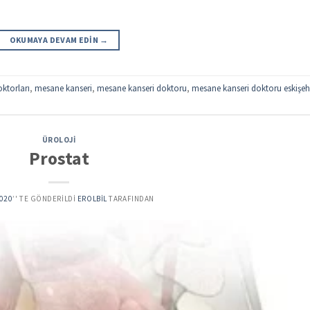
OKUMAYA DEVAM EDIN
→
oktorları
,
mesane kanseri
,
mesane kanseri doktoru
,
mesane kanseri doktoru eskişeh
ÜROLOJI
Prostat
2020
’' TE GÖNDERILDI
EROLBIL
TARAFINDAN