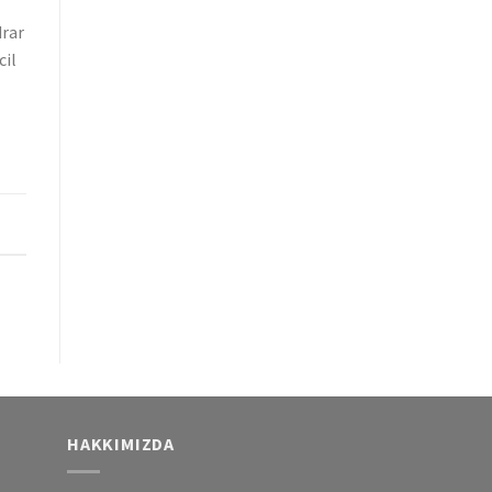
drar
cil
HAKKIMIZDA