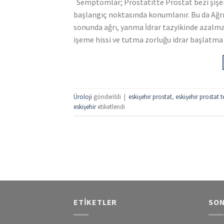
Semptomlar; Prostatitte Prostat bezi şişer
başlangıç noktasında konumlanır. Bu da Ağrı ve
sonunda ağrı, yanma İdrar tazyikinde azalm
işeme hissi ve tutma zorluğu idrar başlatma 
Üroloji
gönderildi
|
eskişehir prostat
,
eskişehir prostat t
eskişehir
etiketlendi
ETIKETLER
SON