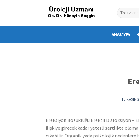
Skip
to
content
ANASAYFA
H
Er
15 KASIM 
Ereksiyon Bozukluğu Erektil Disfoksiyon – E
ilişkiye girecek kadar yeterli sertlikte ola
çıkabilir. Organik yada psikolojik nedenlere 